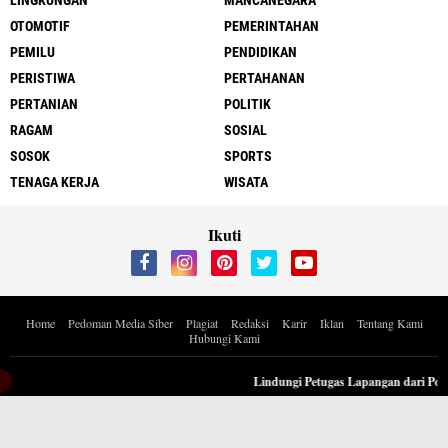
LINGKUNGAN
MANCANEGARA
OTOMOTIF
PEMERINTAHAN
PEMILU
PENDIDIKAN
PERISTIWA
PERTAHANAN
PERTANIAN
POLITIK
RAGAM
SOSIAL
SOSOK
SPORTS
TENAGA KERJA
WISATA
Ikuti
Home
Pedoman Media Siber
Plagiat
Redaksi
Karir
Iklan
Tentang Kami
Hubungi Kami
Copyright ©
2026 Berita Inspiratif Progresif.id by ApoedCyber
Lindungi Petugas Lapangan dari Polusi