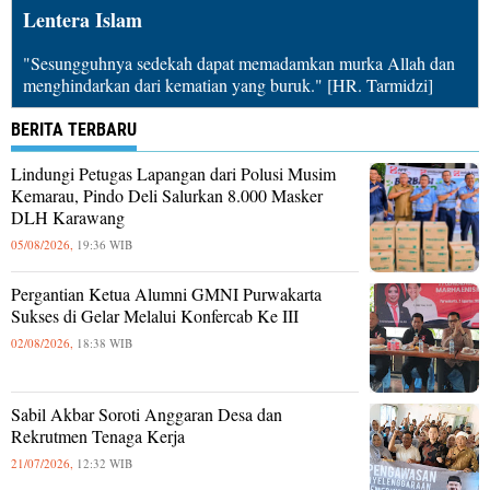
Lentera Islam
"Sesungguhnya sedekah dapat memadamkan murka Allah dan
menghindarkan dari kematian yang buruk." [HR. Tarmidzi]
BERITA TERBARU
Lindungi Petugas Lapangan dari Polusi Musim
Kemarau, Pindo Deli Salurkan 8.000 Masker
DLH Karawang
05/08/2026,
19:36 WIB
Pergantian Ketua Alumni GMNI Purwakarta
Sukses di Gelar Melalui Konfercab Ke III
02/08/2026,
18:38 WIB
Sabil Akbar Soroti Anggaran Desa dan
Rekrutmen Tenaga Kerja
21/07/2026,
12:32 WIB