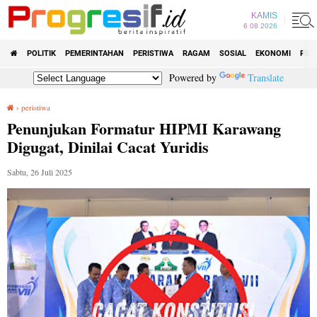
KAMIS
6 08 2026
POLITIK
PEMERINTAHAN
PERISTIWA
RAGAM
SOSIAL
EKONOMI
PEN
Powered by
Translate
›
peristiwa
Penunjukan Formatur HIPMI Karawang Digugat, Dinilai Cacat Yuridis
Penunjukan Formatur HIPMI Karawang
Digugat, Dinilai Cacat Yuridis
Sabtu, 26 Juli 2025