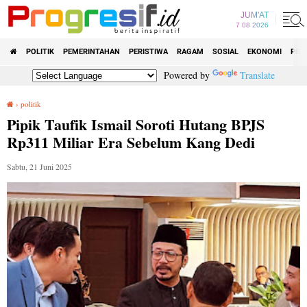
JUM'AT
7 08 2026
POLITIK
PEMERINTAHAN
PERISTIWA
RAGAM
SOSIAL
EKONOMI
PEN
Powered by
Translate
›
politik
Pipik Taufik Ismail Soroti Hutang BPJS Rp311 Miliar Era Sebelum Kang Dedi
Pipik Taufik Ismail Soroti Hutang BPJS
Rp311 Miliar Era Sebelum Kang Dedi
Sabtu, 21 Juni 2025