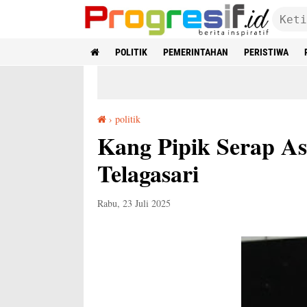
POLITIK
PEMERINTAHAN
PERISTIWA
›
politik
Kang Pipik Serap Aspirasi Warga Desa di Telagasari
Kang Pipik Serap As
Telagasari
Rabu, 23 Juli 2025