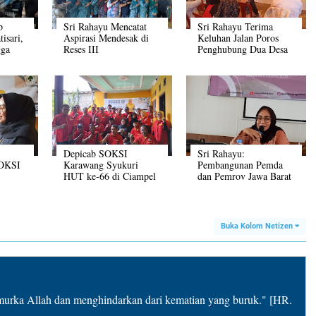
p
Sri Rahayu Mencatat
Sri Rahayu Terima
isari,
Aspirasi Mendesak di
Keluhan Jalan Poros
gga
Reses III
Penghubung Dua Desa
i
Minta Diperbaiki ‎
Depicab SOKSI
Sri Rahayu:
SOKSI
Karawang Syukuri
Pembangunan Pemda
HUT ke‑66 di Ciampel
dan Pemrov Jawa Barat
Harus Sinergi
Buka Kolom Netizen
rka Allah dan menghindarkan dari kematian yang buruk." [HR.