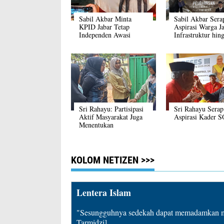
Sabil Akbar Minta
Sabil Akbar Sera
KPID Jabar Tetap
Aspirasi Warga Jat
Independen Awasi
Infrastruktur hin
Penyiaran
Insentif PKK Jad
Sorotan
Sri Rahayu: Partisipasi
Sri Rahayu Serap
Aktif Masyarakat Juga
Aspirasi Kader 
Menentukan
Pembangunan Daerah
KOLOM NETIZEN >>>
Lentera Islam
"Sesungguhnya sedekah dapat memadamkan mu
Tarmidzi]