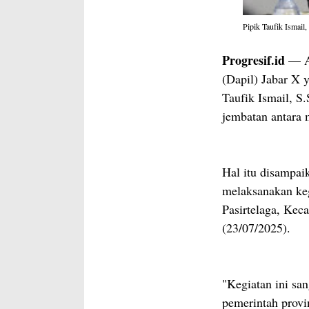
Pipik Taufik Ismail
Progresif.id
— An
(Dapil) Jabar X 
Taufik Ismail, S
jembatan antara 
Hal itu disampai
melaksanakan keg
Pasirtelaga, Kec
(23/07/2025).
"Kegiatan ini sa
pemerintah provi