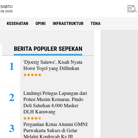
SABTU
 08 2026
KESEHATAN
OPINI
INFRASTRUKTUR
TENAGA KERJA
SPORT
BERITA POPULER SEPEKAN
'Djoerig Salawe', Kisah Nyata
Horor Togel yang Difilmkan
Lindungi Petugas Lapangan dari
Polusi Musim Kemarau, Pindo
Deli Salurkan 8.000 Masker
DLH Karawang
Pergantian Ketua Alumni GMNI
Purwakarta Sukses di Gelar
Melalui Konfercab Ke III