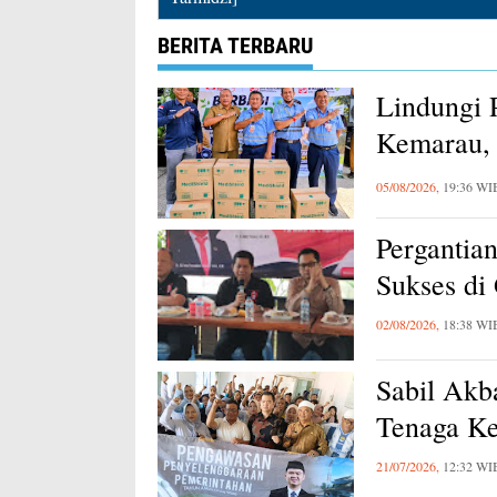
BERITA TERBARU
Lindungi 
Kemarau, 
Karawang
05/08/2026,
19:36 WI
Pergantia
Sukses di
02/08/2026,
18:38 WI
Sabil Akb
Tenaga Ke
21/07/2026,
12:32 WI