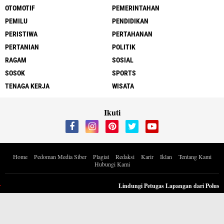
OTOMOTIF
PEMERINTAHAN
PEMILU
PENDIDIKAN
PERISTIWA
PERTAHANAN
PERTANIAN
POLITIK
RAGAM
SOSIAL
SOSOK
SPORTS
TENAGA KERJA
WISATA
Ikuti
Home
Pedoman Media Siber
Plagiat
Redaksi
Karir
Iklan
Tentang Kami
Hubungi Kami
Copyright ©
2026 Berita Inspiratif Progresif.id by ApoedCyber
Lindungi Petugas Lapangan dari Polusi Musi