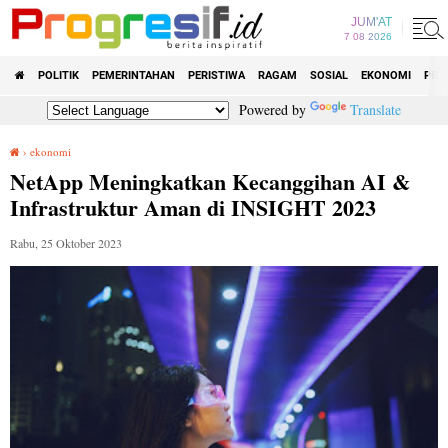
JUM'AT
7 08 2026
POLITIK
PEMERINTAHAN
PERISTIWA
RAGAM
SOSIAL
EKONOMI
PEN
Powered by
Translate
›
ekonomi
NetApp Meningkatkan Kecanggihan AI & Infrastruktur Aman di INSIGHT 2023
NetApp Meningkatkan Kecanggihan AI &
Infrastruktur Aman di INSIGHT 2023
Rabu, 25 Oktober 2023