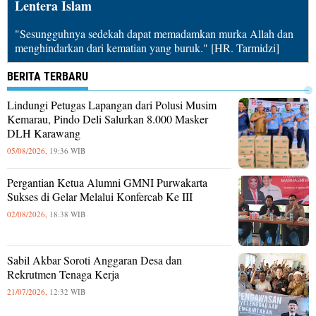
Lentera Islam
"Sesungguhnya sedekah dapat memadamkan murka Allah dan
menghindarkan dari kematian yang buruk." [HR. Tarmidzi]
BERITA TERBARU
Lindungi Petugas Lapangan dari Polusi Musim
Kemarau, Pindo Deli Salurkan 8.000 Masker
DLH Karawang
05/08/2026,
19:36 WIB
Pergantian Ketua Alumni GMNI Purwakarta
Sukses di Gelar Melalui Konfercab Ke III
02/08/2026,
18:38 WIB
Sabil Akbar Soroti Anggaran Desa dan
Rekrutmen Tenaga Kerja
21/07/2026,
12:32 WIB