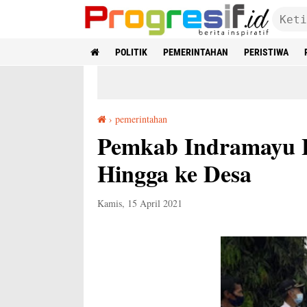
POLITIK
PEMERINTAHAN
PERISTIWA
›
pemerintahan
Pemkab Indramayu Lacak Barang Inventaris Hingga ke Desa
Pemkab Indramayu L
Hingga ke Desa
Kamis, 15 April 2021