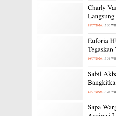
Charly Va
Langsung 
18/07/2026,
13:36 WI
Euforia 
Tegaskan
16/07/2026,
13:31 WI
Sabil Akb
Bangkitk
13/07/2026,
14:23 WI
Sapa Warg
Aspirasi 