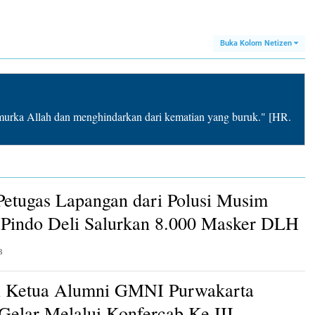
garan
Perusahaan dan Mitra
Pokok Harga
Tumbuh Bersama
Terjangkau
Buka Kolom Netizen
rka Allah dan menghindarkan dari kematian yang buruk." [HR.
Petugas Lapangan dari Polusi Musim
Pindo Deli Salurkan 8.000 Masker DLH
B
n Ketua Alumni GMNI Purwakarta
 Gelar Melalui Konfercab Ke III