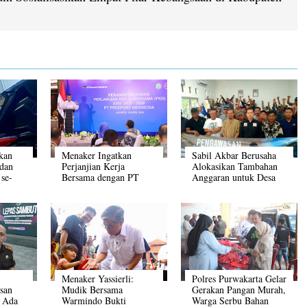
kan
Menaker Ingatkan
Sabil Akbar Berusaha
dan
Perjanjian Kerja
Alokasikan Tambahan
 se-
Bersama dengan PT
Anggaran untuk Desa
Freeport Harus Dikawal
Menaker Yassierli:
Polres Purwakarta Gelar
san
Mudik Bersama
Gerakan Pangan Murah,
 Ada
Warmindo Bukti
Warga Serbu Bahan