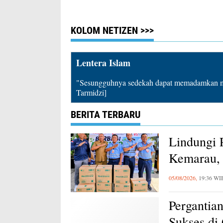
Publik Harus Prioritas
Toleransi Pelang
KOLOM NETIZEN >>>
Lentera Islam
"Sesungguhnya sedekah dapat memadamkan mu
Tarmidzi]
BERITA TERBARU
Lindungi 
Kemarau, 
Karawang
05/08/2026,
19:36 WI
Pergantia
Sukses di