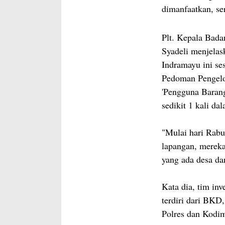
dimanfaatkan, se
Plt. Kepala Bad
Syadeli menjelas
Indramayu ini s
Pedoman Pengelol
'Pengguna Barang
sedikit 1 kali da
"Mulai hari Rabu 
lapangan, mereka
yang ada desa da
Kata dia, tim in
terdiri dari BKD,
Polres dan Kodi