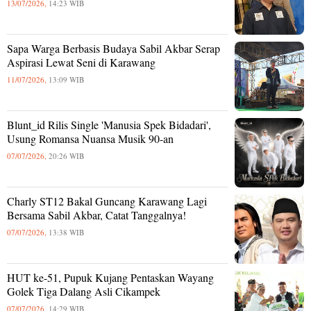
13/07/2026,
14:23 WIB
Sapa Warga Berbasis Budaya Sabil Akbar Serap
Aspirasi Lewat Seni di Karawang
11/07/2026,
13:09 WIB
Blunt_id Rilis Single 'Manusia Spek Bidadari',
Usung Romansa Nuansa Musik 90-an
07/07/2026,
20:26 WIB
Charly ST12 Bakal Guncang Karawang Lagi
Bersama Sabil Akbar, Catat Tanggalnya!
07/07/2026,
13:38 WIB
HUT ke-51, Pupuk Kujang Pentaskan Wayang
Golek Tiga Dalang Asli Cikampek
07/07/2026,
14:29 WIB