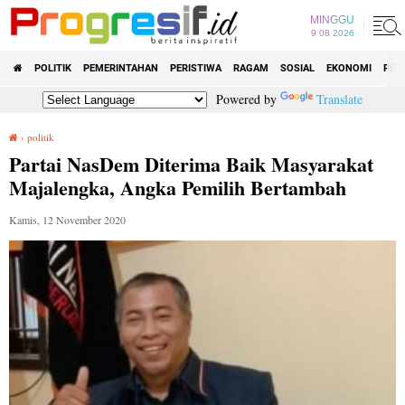
MINGGU
9 08 2026
POLITIK
PEMERINTAHAN
PERISTIWA
RAGAM
SOSIAL
EKONOMI
PEN
Powered by
Translate
›
politik
Partai NasDem Diterima Baik Masyarakat Majalengka, Angka Pemilih Bertambah
Partai NasDem Diterima Baik Masyarakat
Majalengka, Angka Pemilih Bertambah
Kamis, 12 November 2020