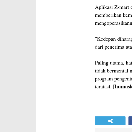
Aplikasi Z-mart 
memberikan kemu
mengoperasikann
"Kedepan dihara
dari penerima at
Paling utama, ka
tidak bermental 
program pengent
[humask
teratasi.