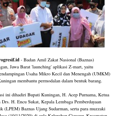
gresif.id
- Badan Amil Zakat Nasional (Baznas)
an, Jawa Barat 'launching' aplikasi Z-mart, yaitu
pendampingan Usaha Mikro Kecil dan Menengah (UMKM)
 Kuningan membantu permodalan dalam bentuk barang.
asi ini dihadiri Bupati Kuningan, H. Acep Purnama, Ketua
 Drs. H. Encu Sukat, Kepala Lembaga Pemberdayaan
k (LPEM) Baznas Ujang Sudarman, serta para muzzaki
lasa (10/11/2020) di aula Kelurahan Cigugur, Kecamatan