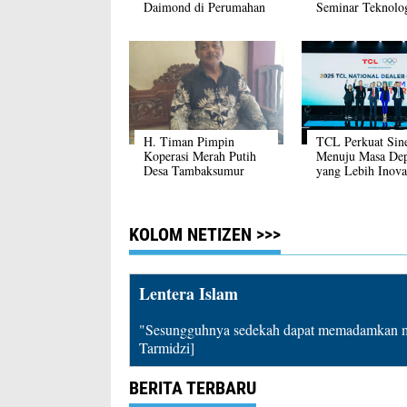
Daimond di Perumahan
Seminar Teknolo
Green Permata
Manufaktur dan H
Cibungur Purwakarta
H. Timan Pimpin
TCL Perkuat Sin
Koperasi Merah Putih
Menuju Masa De
Desa Tambaksumur
yang Lebih Inova
KOLOM NETIZEN >>>
Lentera Islam
"Sesungguhnya sedekah dapat memadamkan mu
Tarmidzi]
BERITA TERBARU