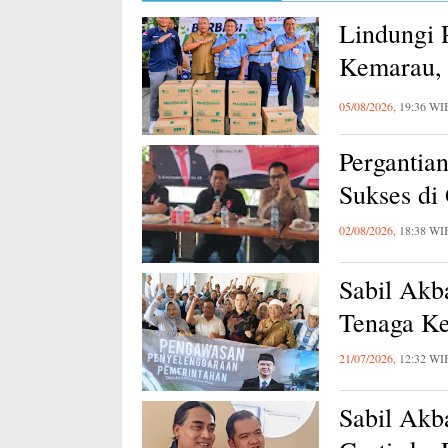
Lindungi 
Kemarau, 
Karawang
05/08/2026,
19:36 WI
Pergantia
Sukses di
02/08/2026,
18:38 WI
Sabil Akb
Tenaga Ke
21/07/2026,
12:32 WI
Sabil Akb