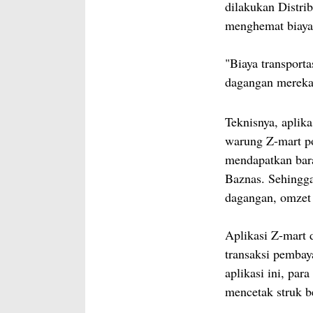
dilakukan Distri
menghemat biaya
"Biaya transport
dagangan mereka,
Teknisnya, aplik
warung Z-mart p
mendapatkan bara
Baznas. Sehingg
dagangan, omzet 
Aplikasi Z-mart 
transaksi pemba
aplikasi ini, par
mencetak struk b