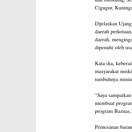
Cigugur, Kuning
Dijelaskan Ujang
daerah perkotaan,
daerah, menginga
dipenuhi oleh us
Kata dia, kebera
masyarakat misk
tumbuhnya minim
“Saya sampaikan 
membuat program
program Baznas,"
Pemesanan barang