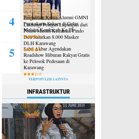
Pergantian Ketua Alumni GMNI
Purwakarta Sukses di Gelar
Lindungi Petugas Lapangan dari
Melalui Konfercab Ke III
Polusi Musim Kemarau, Pindo
Deli Salurkan 8.000 Masker
DLH Karawang
Sabil Akbar Agendakan
Roadshow Hiburan Rakyat Gratis
ke Pelosok Pedesaan di
Karawang
TERPOPULER LAINNYA
INFRASTRUKTUR