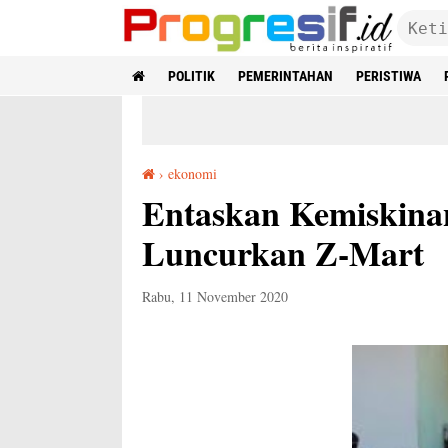
POLITIK
PEMERINTAHAN
PERISTIWA
›
ekonomi
Entaskan Kemiskinan, Baznas Kuningan Luncurkan Z-Mart
Entaskan Kemiskina
Luncurkan Z-Mart
Rabu, 11 November 2020