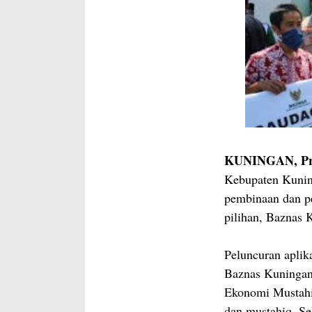
KUNINGAN, Pro
Kebupaten Kuning
pembinaan dan 
pilihan, Baznas
Peluncuran aplik
Baznas Kuningan
Ekonomi Mustahi
dan mustahiq, Se