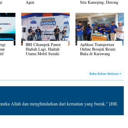
gi
Agen
Situ Kamojing, Dorong
otel
Pegadaian,Pegadaian
Ekonomi Rakyat
Syariah CPS Veteran
Karawang
Purwakarta Laksanakan
Gathering
ergi
BRI Cikampek Panen
Aplikasi Transportasi
pan
Hadiah Lagi, Hadiah
Online Bossjek Resmi
tif
Utama Mobil Suzuki
Buka di Karawang
Ertiga
Buka Kolom Netizen
rka Allah dan menghindarkan dari kematian yang buruk." [HR.