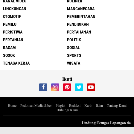
KANAL VIDEO
KULINER
LINGKUNGAN
MANCANEGARA
OTOMOTIF
PEMERINTAHAN
PEMILU
PENDIDIKAN
PERISTIWA
PERTAHANAN
PERTANIAN
POLITIK
RAGAM
SOSIAL
SOSOK
SPORTS
TENAGA KERJA
WISATA
Ikuti
Home
Pedoman Media Siber
Plagiat
Redaksi
Karir
Iklan
Tentang Kami
Hubungi Kami
Copyright ©
2026 Berita Inspiratif Progresif.id by ApoedCyber
Lindungi Petugas Lapangan dari Po