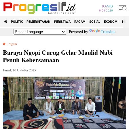
KAMIS
6 08 2026
POLITIK
PEMERINTAHAN
PERISTIWA
RAGAM
SOSIAL
EKONOMI
PEN
Powered by
Translate
›
ragam
Baraya Ngopi Curug Gelar Maulid Nabi Penuh Kebersamaan
Baraya Ngopi Curug Gelar Maulid Nabi
Penuh Kebersamaan
Jumat, 10 Oktober 2025