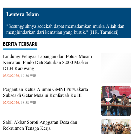
Lentera Islam
"Sesungguhnya sedekah dapat memadamkan murka Allah dan
menghindarkan dari kematian yang buruk." [HR. Tarmidzi]
BERITA TERBARU
Lindungi Petugas Lapangan dari Polusi Musim
Kemarau, Pindo Deli Salurkan 8.000 Masker
DLH Karawang
05/08/2026,
19:36 WIB
Pergantian Ketua Alumni GMNI Purwakarta
Sukses di Gelar Melalui Konfercab Ke III
02/08/2026,
18:38 WIB
Sabil Akbar Soroti Anggaran Desa dan
Rekrutmen Tenaga Kerja