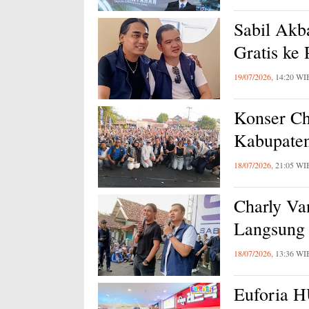
Sabil Akb
Gratis ke
19/07/2026,
14:20 WI
Konser Ch
Kabupaten
18/07/2026,
21:05 WI
Charly Va
Langsung 
18/07/2026,
13:36 WI
Euforia 