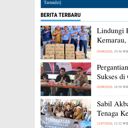
Tarmidzi]
BERITA TERBARU
Lindungi 
Kemarau, 
Karawang
05/08/2026,
19:36 WI
Pergantia
Sukses di
02/08/2026,
18:38 WI
Sabil Akb
Tenaga Ke
21/07/2026,
12:32 WI