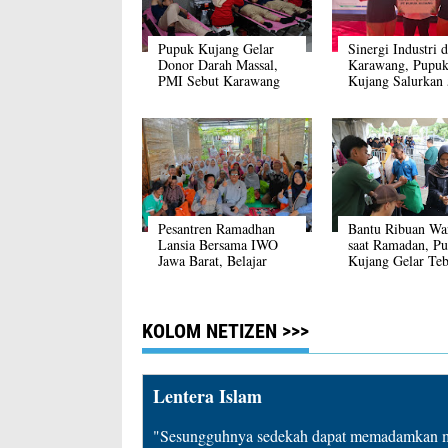
Pupuk Kujang Gelar
Sinergi Industri d
Donor Darah Massal,
Karawang, Pupu
PMI Sebut Karawang
Kujang Salurkan
Kini 'Lumbung Darah'
Sapi dan 3 Domb
Kurban
Pesantren Ramadhan
Bantu Ribuan Wa
Lansia Bersama IWO
saat Ramadan, P
Jawa Barat, Belajar
Kujang Gelar Te
Mengaji Hingga
Murah 5.100 Pak
Sedekah Sampah
Sembako
KOLOM NETIZEN >>>
Lentera Islam
"Sesungguhnya sedekah dapat memadamkan mu