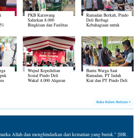
i
PKB Karawang
Ramadan Berkah, Pindo
k
Salurkan 8.000
Deli Berbagi
 51
Bingkisan dan Fasilitas
Kebahagiaan untuk
a
120 Warga Mudik
Masyarakat
Gratis
rga
Wujud Kepedulian
Bantu Warga Saat
upuk
Sosial Pindo Deli
Ramadan, PT Indah
bus
Wakaf 4.000 Alquran
Kiat dan PT Pindo Deli
et
dan Santuni Anak
Distribusikan 1.000
Yatim
Liter Minyak Subsidi
Buka Kolom Netizen
rka Allah dan menghindarkan dari kematian yang buruk." [HR.