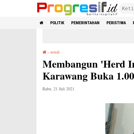
POLITIK
PEMERINTAHAN
PERISTIWA
›
sosial
Membangun 'Herd Immunity' Partai NasDem Karawang Buka 1.000 Vaksin Gratis
Membangun 'Herd I
Karawang Buka 1.00
Rabu, 21 Juli 2021