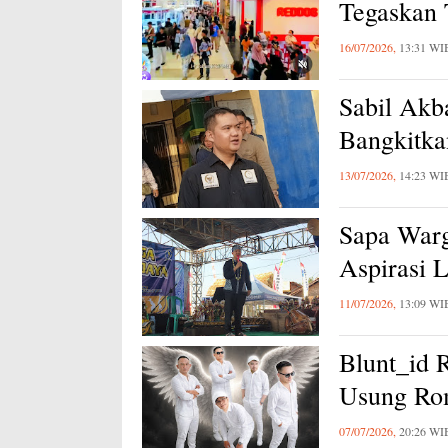
Tegaskan
16/07/2026,
13:31 WI
Sabil Akb
Bangkitk
13/07/2026,
14:23 WI
Sapa Warg
Aspirasi 
11/07/2026,
13:09 WI
Blunt_id R
Usung Ro
07/07/2026,
20:26 WI