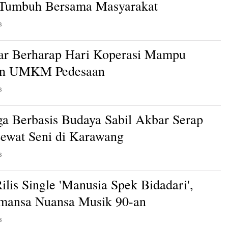
 Tumbuh Bersama Masyarakat
B
ar Berharap Hari Koperasi Mampu
an UMKM Pedesaan
B
a Berbasis Budaya Sabil Akbar Serap
Lewat Seni di Karawang
B
ilis Single 'Manusia Spek Bidadari',
mansa Nuansa Musik 90-an
B