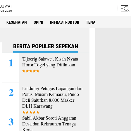
JUM'AT
 08 2026
KESEHATAN
OPINI
INFRASTRUKTUR
TENAGA KERJA
SPORT
BERITA POPULER SEPEKAN
'Djoerig Salawe', Kisah Nyata
Horor Togel yang Difilmkan
Lindungi Petugas Lapangan dari
Polusi Musim Kemarau, Pindo
Deli Salurkan 8.000 Masker
DLH Karawang
Sabil Akbar Soroti Anggaran
Desa dan Rekrutmen Tenaga
Kerja