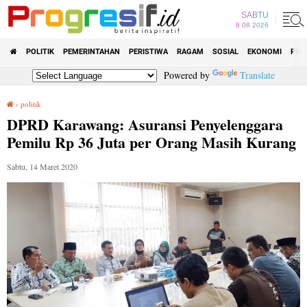
SABTU
8 08 2026
POLITIK
PEMERINTAHAN
PERISTIWA
RAGAM
SOSIAL
EKONOMI
PEN
Powered by
Translate
›
politik
DPRD Karawang: Asuransi Penyelenggara Pemilu Rp 36 Juta per Orang Masih Kurang
DPRD Karawang: Asuransi Penyelenggara
Pemilu Rp 36 Juta per Orang Masih Kurang
Sabtu, 14 Maret 2020