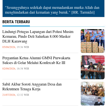
"Sesungguhnya sedekah dapat memadamkan murka Allah dan
menghindarkan dari kematian yang buruk." [HR. Tarmidzi]
BERITA TERBARU
Lindungi Petugas Lapangan dari Polusi Musim
Kemarau, Pindo Deli Salurkan 8.000 Masker
DLH Karawang
05/08/2026,
19:36 WIB
Pergantian Ketua Alumni GMNI Purwakarta
Sukses di Gelar Melalui Konfercab Ke III
02/08/2026,
18:38 WIB
Sabil Akbar Soroti Anggaran Desa dan
Rekrutmen Tenaga Kerja
21/07/2026,
12:32 WIB