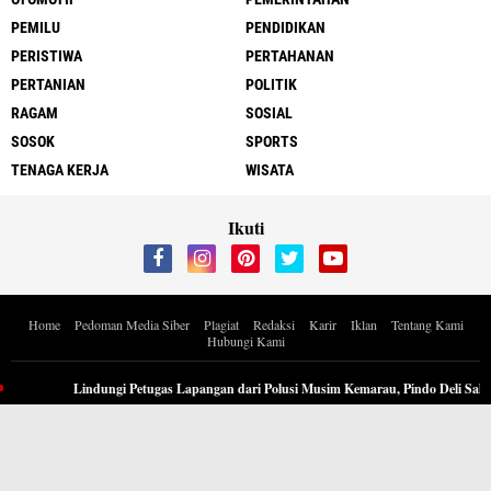
PEMILU
PENDIDIKAN
PERISTIWA
PERTAHANAN
PERTANIAN
POLITIK
RAGAM
SOSIAL
SOSOK
SPORTS
TENAGA KERJA
WISATA
Ikuti
Home
Pedoman Media Siber
Plagiat
Redaksi
Karir
Iklan
Tentang Kami
Hubungi Kami
Copyright ©
2026 Berita Inspiratif Progresif.id by ApoedCyber
Lindungi Petugas Lapangan dari Polusi Musim Kemarau, Pindo Deli Salur