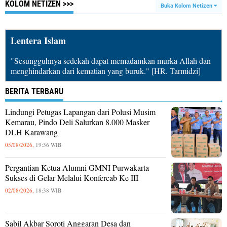
KOLOM NETIZEN >>>
Buka Kolom Netizen
Lentera Islam
"Sesungguhnya sedekah dapat memadamkan murka Allah dan
menghindarkan dari kematian yang buruk." [HR. Tarmidzi]
BERITA TERBARU
Lindungi Petugas Lapangan dari Polusi Musim
Kemarau, Pindo Deli Salurkan 8.000 Masker
DLH Karawang
05/08/2026,
19:36 WIB
Pergantian Ketua Alumni GMNI Purwakarta
Sukses di Gelar Melalui Konfercab Ke III
02/08/2026,
18:38 WIB
Sabil Akbar Soroti Anggaran Desa dan