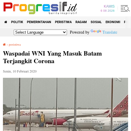
KAMIS
6 08 2026
POLITIK
PEMERINTAHAN
PERISTIWA
RAGAM
SOSIAL
EKONOMI
PEN
Powered by
Translate
›
peristiwa
Waspadai WNI Yang Masuk Batam Terjangkit Corona
Waspadai WNI Yang Masuk Batam
Terjangkit Corona
Senin, 10 Februari 2020