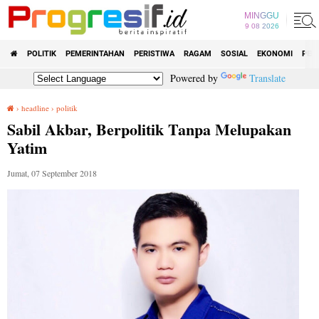
MINGGU
9 08 2026
POLITIK
PEMERINTAHAN
PERISTIWA
RAGAM
SOSIAL
EKONOMI
PEN
Powered by
Translate
›
headline
›
politik
Sabil Akbar, Berpolitik Tanpa Melupakan Yatim
Sabil Akbar, Berpolitik Tanpa Melupakan
Yatim
Jumat, 07 September 2018