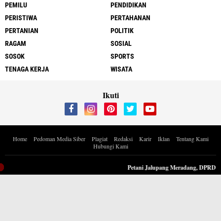
PEMILU
PENDIDIKAN
PERISTIWA
PERTAHANAN
PERTANIAN
POLITIK
RAGAM
SOSIAL
SOSOK
SPORTS
TENAGA KERJA
WISATA
Ikuti
Home
Pedoman Media Siber
Plagiat
Redaksi
Karir
Iklan
Tentang Kami
Hubungi Kami
Copyright ©
2026 Berita Inspiratif Progresif.id by ApoedCyber
Petani Jalupang Meradang, DPRD Suban