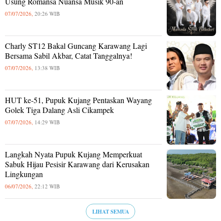
Usung Romansa Nuansa Musik 90-an
07/07/2026,
20:26 WIB
Charly ST12 Bakal Guncang Karawang Lagi
Bersama Sabil Akbar, Catat Tanggalnya!
07/07/2026,
13:38 WIB
HUT ke-51, Pupuk Kujang Pentaskan Wayang
Golek Tiga Dalang Asli Cikampek
07/07/2026,
14:29 WIB
Langkah Nyata Pupuk Kujang Memperkuat
Sabuk Hijau Pesisir Karawang dari Kerusakan
Lingkungan
06/07/2026,
22:12 WIB
LIHAT SEMUA