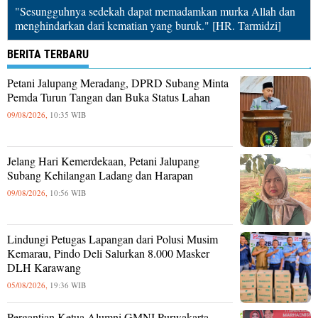
"Sesungguhnya sedekah dapat memadamkan murka Allah dan
menghindarkan dari kematian yang buruk." [HR. Tarmidzi]
BERITA TERBARU
Petani Jalupang Meradang, DPRD Subang Minta
Pemda Turun Tangan dan Buka Status Lahan
09/08/2026,
10:35 WIB
Jelang Hari Kemerdekaan, Petani Jalupang
Subang Kehilangan Ladang dan Harapan
09/08/2026,
10:56 WIB
Lindungi Petugas Lapangan dari Polusi Musim
Kemarau, Pindo Deli Salurkan 8.000 Masker
DLH Karawang
05/08/2026,
19:36 WIB
Pergantian Ketua Alumni GMNI Purwakarta