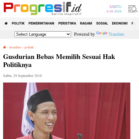
SABTU
8 08 2026
POLITIK
PEMERINTAHAN
PERISTIWA
RAGAM
SOSIAL
EKONOMI
PEN
Powered by
Translate
›
headline
›
politik
Gusdurian Bebas Memilih Sesuai Hak Politiknya
Gusdurian Bebas Memilih Sesuai Hak
Politiknya
Sabtu, 29 September 2018