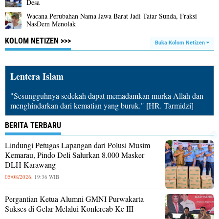
Desa
Wacana Perubahan Nama Jawa Barat Jadi Tatar Sunda, Fraksi
NasDem Menolak
KOLOM NETIZEN >>>
Buka Kolom Netizen
Lentera Islam
"Sesungguhnya sedekah dapat memadamkan murka Allah dan
menghindarkan dari kematian yang buruk." [HR. Tarmidzi]
BERITA TERBARU
Lindungi Petugas Lapangan dari Polusi Musim
Kemarau, Pindo Deli Salurkan 8.000 Masker
DLH Karawang
05/08/2026,
19:36 WIB
Pergantian Ketua Alumni GMNI Purwakarta
Sukses di Gelar Melalui Konfercab Ke III