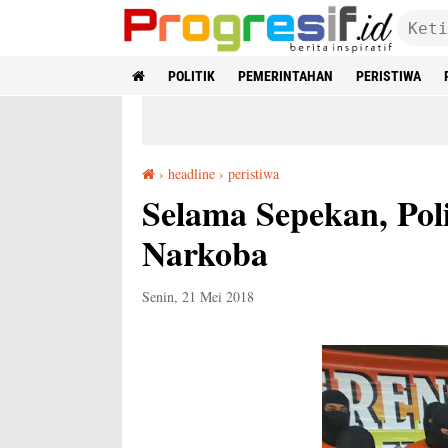
POLITIK
PEMERINTAHAN
PERISTIWA
›
headline
›
peristiwa
Selama Sepekan, Polisi Meringkus 13 Pengedar Narkoba
Selama Sepekan, Pol
Narkoba
Senin, 21 Mei 2018