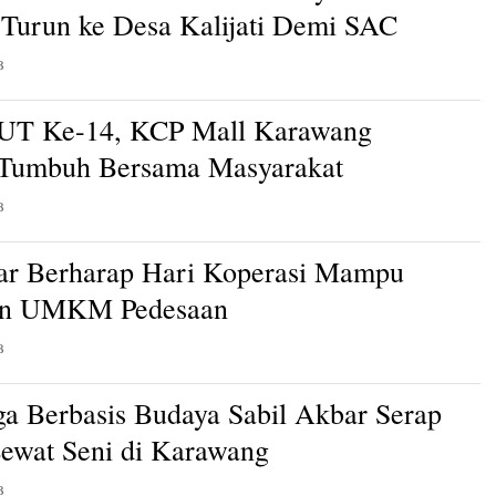
Turun ke Desa Kalijati Demi SAC
B
HUT Ke-14, KCP Mall Karawang
 Tumbuh Bersama Masyarakat
B
ar Berharap Hari Koperasi Mampu
an UMKM Pedesaan
B
a Berbasis Budaya Sabil Akbar Serap
Lewat Seni di Karawang
B