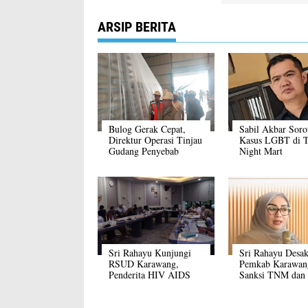
ARSIP BERITA
Bulog Gerak Cepat,
Sabil Akbar Soro
Direktur Operasi Tinjau
Kasus LGBT di T
Gudang Penyebab
Night Mart
Keluhan Hama di
Karawang
Sri Rahayu Kunjungi
Sri Rahayu Desa
RSUD Karawang,
Pemkab Karawan
Penderita HIV AIDS
Sanksi TNM dan
2.500 Orang
Larang LGBT