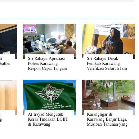
ti
Sri Rahayu Apresiasi
Sri Rahayu Desak
eather
Polres Karawang
Pemkab Karawang
Respon Cepat Tangani
Verifikasi Seluruh Izin
Pesta Gay
Tempat Hiburan Malam
k
Al Irsyad Mengutuk
Karangligar di
g
Keras Tindakan LGBT
Karawang Banjir Lagi,
di Karawang
Musibah Tahunan yang
Belum Ada Solusinya