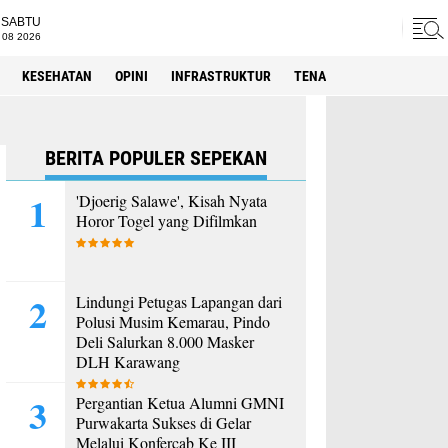
SABTU
 08 2026
KESEHATAN
OPINI
INFRASTRUKTUR
TENAGA KERJA
SPORT
BERITA POPULER SEPEKAN
'Djoerig Salawe', Kisah Nyata
Horor Togel yang Difilmkan
Lindungi Petugas Lapangan dari
Polusi Musim Kemarau, Pindo
Deli Salurkan 8.000 Masker
DLH Karawang
Pergantian Ketua Alumni GMNI
Purwakarta Sukses di Gelar
Melalui Konfercab Ke III