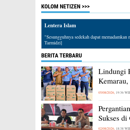
KOLOM NETIZEN >>>
Lentera Islam
"Sesungguhnya sedekah dapat memadamkan mu
Tarmidzi]
BERITA TERBARU
Lindungi 
Kemarau, 
Karawang
05/08/2026,
19:36 WI
Pergantia
Sukses di
02/08/2026,
18:38 WI