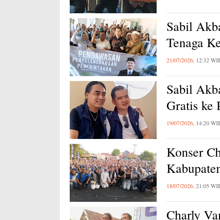
Sabil Akb
Tenaga Ke
21/07/2026,
12:32 WI
Sabil Akb
Gratis ke
19/07/2026,
14:20 WI
Konser Ch
Kabupaten
18/07/2026,
21:05 WI
Charly Va