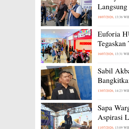
Langsung 
18/07/2026,
13:36 WI
Euforia 
Tegaskan
16/07/2026,
13:31 WI
Sabil Akb
Bangkitk
13/07/2026,
14:23 WI
Sapa Warg
Aspirasi 
11/07/2026,
13:09 WI