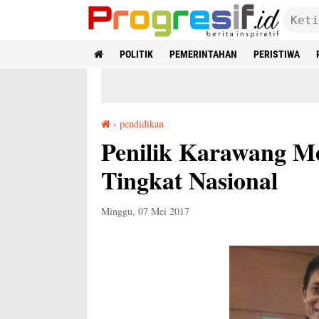
POLITIK
PEMERINTAHAN
PERISTIWA
›
pendidikan
Penilik Karawang Mewakili Jawa Barat ke Tingkat Nasional
Penilik Karawang Me
Tingkat Nasional
Minggu, 07 Mei 2017