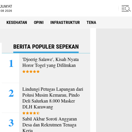
JUM'AT
 08 2026
KESEHATAN
OPINI
INFRASTRUKTUR
TENAGA KERJA
SPORT
BERITA POPULER SEPEKAN
'Djoerig Salawe', Kisah Nyata
Horor Togel yang Difilmkan
Lindungi Petugas Lapangan dari
Polusi Musim Kemarau, Pindo
Deli Salurkan 8.000 Masker
DLH Karawang
Sabil Akbar Soroti Anggaran
Desa dan Rekrutmen Tenaga
Kerja