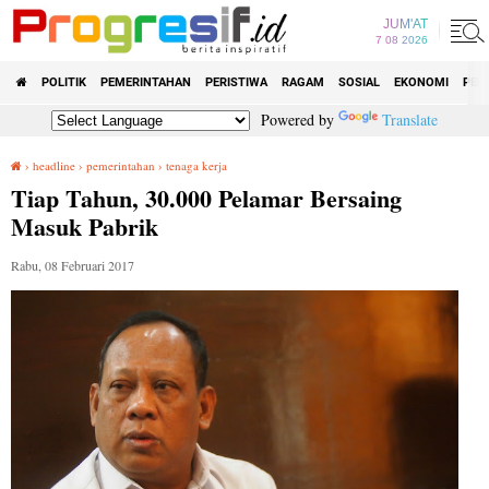
JUM'AT
7 08 2026
POLITIK
PEMERINTAHAN
PERISTIWA
RAGAM
SOSIAL
EKONOMI
PEN
Powered by
Translate
›
headline
›
pemerintahan
›
tenaga kerja
Tiap Tahun, 30.000 Pelamar Bersaing Masuk Pabrik
Tiap Tahun, 30.000 Pelamar Bersaing
Masuk Pabrik
Rabu, 08 Februari 2017