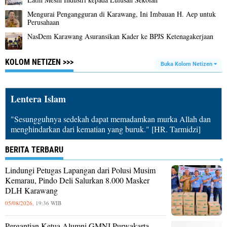
Mengurai Pengangguran di Karawang, Ini Imbauan H. Aep untuk
Perusahaan
NasDem Karawang Asuransikan Kader ke BPJS Ketenagakerjaan
KOLOM NETIZEN >>>
Buka Kolom Netizen
Lentera Islam
"Sesungguhnya sedekah dapat memadamkan murka Allah dan
menghindarkan dari kematian yang buruk." [HR. Tarmidzi]
BERITA TERBARU
Lindungi Petugas Lapangan dari Polusi Musim
Kemarau, Pindo Deli Salurkan 8.000 Masker
DLH Karawang
05/08/2026,
19:36 WIB
Pergantian Ketua Alumni GMNI Purwakarta