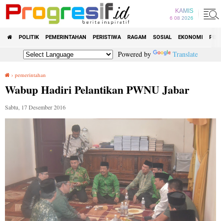
KAMIS
6 08 2026
POLITIK
PEMERINTAHAN
PERISTIWA
RAGAM
SOSIAL
EKONOMI
PEN
Powered by
Translate
›
pemerintahan
Wabup Hadiri Pelantikan PWNU Jabar
Wabup Hadiri Pelantikan PWNU Jabar
Sabtu, 17 Desember 2016