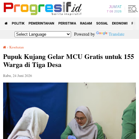
JUM'AT
7 08 2026
POLITIK
PEMERINTAHAN
PERISTIWA
RAGAM
SOSIAL
EKONOMI
PEN
Powered by
Translate
›
Kesehatan
Pupuk Kujang Gelar MCU Gratis untuk 155 Warga di Tiga Desa
Pupuk Kujang Gelar MCU Gratis untuk 155
Warga di Tiga Desa
Rabu, 24 Juni 2026