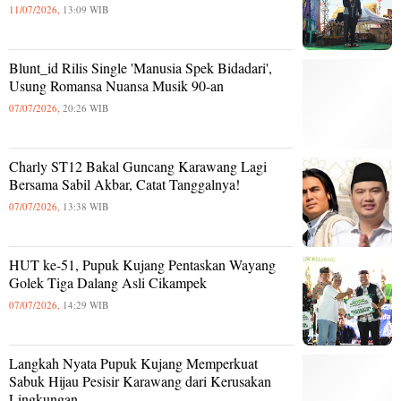
11/07/2026,
13:09 WIB
Blunt_id Rilis Single 'Manusia Spek Bidadari',
Usung Romansa Nuansa Musik 90-an
07/07/2026,
20:26 WIB
Charly ST12 Bakal Guncang Karawang Lagi
Bersama Sabil Akbar, Catat Tanggalnya!
07/07/2026,
13:38 WIB
HUT ke-51, Pupuk Kujang Pentaskan Wayang
Golek Tiga Dalang Asli Cikampek
07/07/2026,
14:29 WIB
Langkah Nyata Pupuk Kujang Memperkuat
Sabuk Hijau Pesisir Karawang dari Kerusakan
Lingkungan