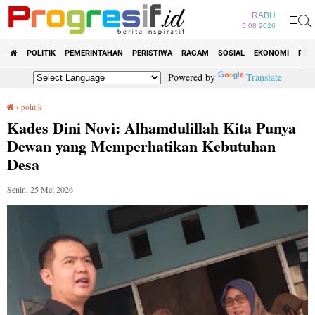
RABU
5 08 2026
POLITIK
PEMERINTAHAN
PERISTIWA
RAGAM
SOSIAL
EKONOMI
PEN
Powered by
Translate
›
politik
Kades Dini Novi: Alhamdulillah Kita Punya Dewan yang Memperhatikan Kebutuhan Desa
Kades Dini Novi: Alhamdulillah Kita Punya
Dewan yang Memperhatikan Kebutuhan
Desa
Senin, 25 Mei 2026