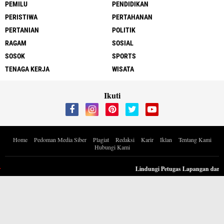
PEMILU
PENDIDIKAN
PERISTIWA
PERTAHANAN
PERTANIAN
POLITIK
RAGAM
SOSIAL
SOSOK
SPORTS
TENAGA KERJA
WISATA
Ikuti
Home
Pedoman Media Siber
Plagiat
Redaksi
Karir
Iklan
Tentang Kami
Hubungi Kami
Copyright ©
2026 Berita Inspiratif Progresif.id by ApoedCyber
Lindungi Petugas Lapangan dari Po