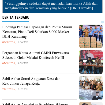
"Sesungguhnya sedekah dapat memadamkan murka Allah dan
menghindarkan dari kematian yang buruk." [HR. Tarmidzi]
BERITA TERBARU
Lindungi Petugas Lapangan dari Polusi Musim
Kemarau, Pindo Deli Salurkan 8.000 Masker
DLH Karawang
05/08/2026,
19:36 WIB
Pergantian Ketua Alumni GMNI Purwakarta
Sukses di Gelar Melalui Konfercab Ke III
02/08/2026,
18:38 WIB
Sabil Akbar Soroti Anggaran Desa dan
Rekrutmen Tenaga Kerja
21/07/2026,
12:32 WIB
Sabil Akbar Agendakan Roadshow Hiburan