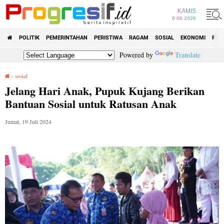
KAMIS
6 08 2026
POLITIK
PEMERINTAHAN
PERISTIWA
RAGAM
SOSIAL
EKONOMI
PEN
Powered by
Translate
›
sosial
Jelang Hari Anak, Pupuk Kujang Berikan Bantuan Sosial untuk Ratusan Anak
Jelang Hari Anak, Pupuk Kujang Berikan
Bantuan Sosial untuk Ratusan Anak
Jumat, 19 Juli 2024