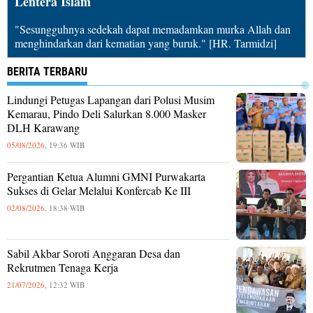
Lentera Islam
"Sesungguhnya sedekah dapat memadamkan murka Allah dan
menghindarkan dari kematian yang buruk." [HR. Tarmidzi]
BERITA TERBARU
Lindungi Petugas Lapangan dari Polusi Musim
Kemarau, Pindo Deli Salurkan 8.000 Masker
DLH Karawang
05/08/2026,
19:36 WIB
Pergantian Ketua Alumni GMNI Purwakarta
Sukses di Gelar Melalui Konfercab Ke III
02/08/2026,
18:38 WIB
Sabil Akbar Soroti Anggaran Desa dan
Rekrutmen Tenaga Kerja
21/07/2026,
12:32 WIB