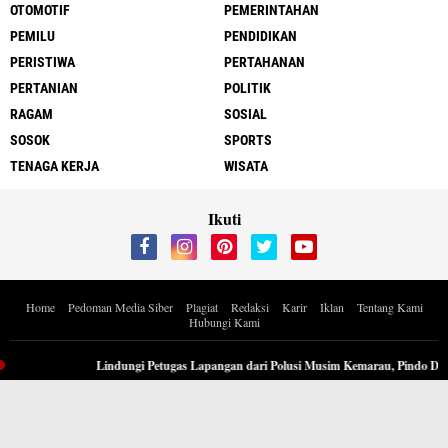
OTOMOTIF
PEMERINTAHAN
PEMILU
PENDIDIKAN
PERISTIWA
PERTAHANAN
PERTANIAN
POLITIK
RAGAM
SOSIAL
SOSOK
SPORTS
TENAGA KERJA
WISATA
Ikuti
Home
Pedoman Media Siber
Plagiat
Redaksi
Karir
Iklan
Tentang Kami
Hubungi Kami
Copyright ©
2026 Berita Inspiratif Progresif.id by ApoedCyber
Lindungi Petugas Lapangan dari Polusi Musim Kemarau, Pindo Deli 