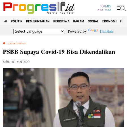
KAMIS
6 08 2026
POLITIK
PEMERINTAHAN
PERISTIWA
RAGAM
SOSIAL
EKONOMI
PEN
Powered by
Translate
›
pemerintahan
PSBB Supaya Covid-19 Bisa Dikendalikan
PSBB Supaya Covid-19 Bisa Dikendalikan
Sabtu, 02 Mei 2020