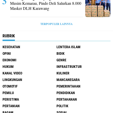
Musim Kemarau, Pindo Deli Salurkan 8.000
Masker DLH Karawang
TERPOPULER LAINNYA
RUBRIK
KESEHATAN
LENTERA ISLAM
OPINI
BIDIK
EKONOMI
GENRE
HUKUM
INFRASTRUKTUR
KANAL VIDEO
KULINER
LINGKUNGAN
MANCANEGARA
OTOMOTIF
PEMERINTAHAN
PEMILU
PENDIDIKAN
PERISTIWA
PERTAHANAN
PERTANIAN
POLITIK
RAGAM
SOSIAL