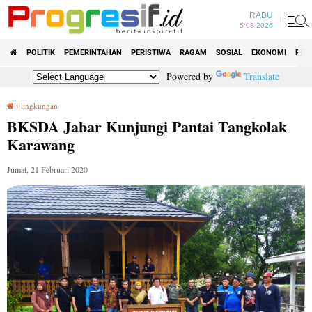
RABU
5 08 2026
POLITIK
PEMERINTAHAN
PERISTIWA
RAGAM
SOSIAL
EKONOMI
PEN
Powered by
Translate
›
lingkungan
BKSDA Jabar Kunjungi Pantai Tangkolak Karawang
BKSDA Jabar Kunjungi Pantai Tangkolak
Karawang
Jumat, 21 Februari 2020