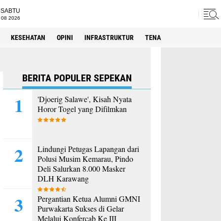
SABTU
 08 2026
KESEHATAN
OPINI
INFRASTRUKTUR
TENAGA KERJA
SPORT
BERITA POPULER SEPEKAN
'Djoerig Salawe', Kisah Nyata
Horor Togel yang Difilmkan
Lindungi Petugas Lapangan dari
Polusi Musim Kemarau, Pindo
Deli Salurkan 8.000 Masker
DLH Karawang
Pergantian Ketua Alumni GMNI
Purwakarta Sukses di Gelar
Melalui Konfercab Ke III