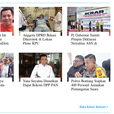
i Ini
Anggota DPRD Bekasi
Pj Gubernur Sumut
si
Dikeroyok di Lokasi
Pimpin Deklarasi
NasDem
Pleno KPU
Netralitas ASN di
Pilkada Serentak 2024
aya
Yana Suyatna Diusulkan
Polres Bontang Siapkan
ala
Dapat Rekom DPP PAN
400 Personil Amankan
Pemungutan Suara
ang
Pemilu 2024
Buka Kolom Netizen