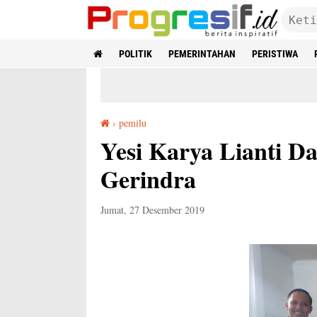
POLITIK
PEMERINTAHAN
PERISTIWA
›
pemilu
Yesi Karya Lianti Daftar Bakal Cabub ke Gerindra
Yesi Karya Lianti D
Gerindra
Jumat, 27 Desember 2019