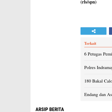
(rls/spn)
Terkait
6 Petugas Pemi
Polres Indram
180 Bakal Calo
Endang dan Ase
ARSIP BERITA