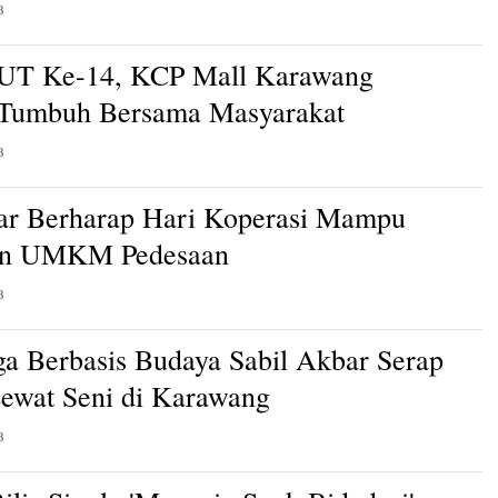
B
HUT Ke-14, KCP Mall Karawang
 Tumbuh Bersama Masyarakat
B
ar Berharap Hari Koperasi Mampu
an UMKM Pedesaan
B
a Berbasis Budaya Sabil Akbar Serap
Lewat Seni di Karawang
B