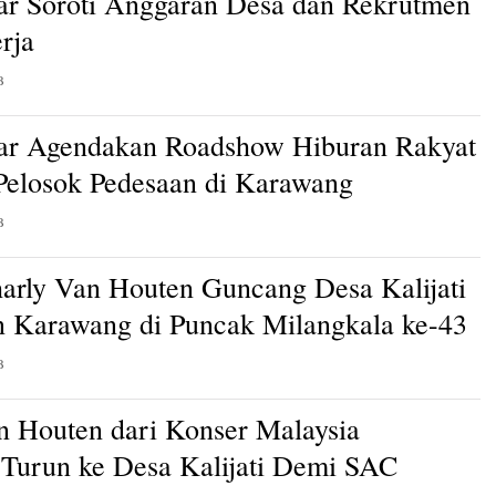
ar Soroti Anggaran Desa dan Rekrutmen
rja
B
ar Agendakan Roadshow Hiburan Rakyat
 Pelosok Pedesaan di Karawang
B
arly Van Houten Guncang Desa Kalijati
 Karawang di Puncak Milangkala ke-43
B
n Houten dari Konser Malaysia
Turun ke Desa Kalijati Demi SAC