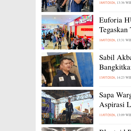
18/07/2026,
13:36 WI
Euforia 
Tegaskan
16/07/2026,
13:31 WI
Sabil Akb
Bangkitk
13/07/2026,
14:23 WI
Sapa Warg
Aspirasi 
11/07/2026,
13:09 WI