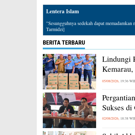
Lentera Islam
"Sesungguhnya sedekah dapat memadamkan mu
Tarmidzi]
BERITA TERBARU
Lindungi 
Kemarau, 
Karawang
05/08/2026,
19:36 WI
Pergantia
Sukses di
02/08/2026,
18:38 WI