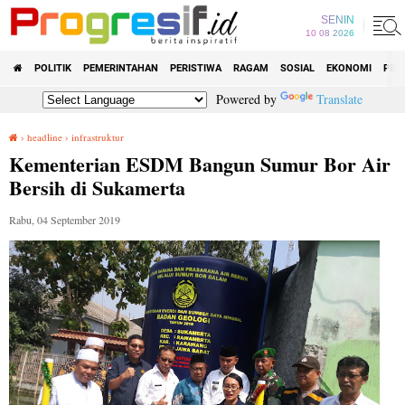
SENIN
10 08 2026
POLITIK
PEMERINTAHAN
PERISTIWA
RAGAM
SOSIAL
EKONOMI
PEN
Powered by
Translate
›
headline
›
infrastruktur
Kementerian ESDM Bangun Sumur Bor Air Bersih di Sukamerta
Kementerian ESDM Bangun Sumur Bor Air
Bersih di Sukamerta
Rabu, 04 September 2019