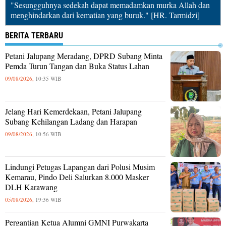
"Sesungguhnya sedekah dapat memadamkan murka Allah dan
menghindarkan dari kematian yang buruk." [HR. Tarmidzi]
BERITA TERBARU
Petani Jalupang Meradang, DPRD Subang Minta
Pemda Turun Tangan dan Buka Status Lahan
09/08/2026,
10:35 WIB
Jelang Hari Kemerdekaan, Petani Jalupang
Subang Kehilangan Ladang dan Harapan
09/08/2026,
10:56 WIB
Lindungi Petugas Lapangan dari Polusi Musim
Kemarau, Pindo Deli Salurkan 8.000 Masker
DLH Karawang
05/08/2026,
19:36 WIB
Pergantian Ketua Alumni GMNI Purwakarta