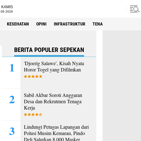
KAMIS
 08 2026
KESEHATAN
OPINI
INFRASTRUKTUR
TENAGA KERJA
SPORT
BERITA POPULER SEPEKAN
'Djoerig Salawe', Kisah Nyata
Horor Togel yang Difilmkan
Sabil Akbar Soroti Anggaran
Desa dan Rekrutmen Tenaga
Kerja
Lindungi Petugas Lapangan dari
Polusi Musim Kemarau, Pindo
Deli Salurkan 8.000 Masker