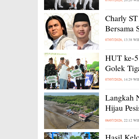
Charly ST
Bersama S
07/07/2026,
13:38 WI
HUT ke-5
Golek Tig
07/07/2026,
14:29 WI
Langkah 
Hijau Pes
Lingkung
06/07/2026,
22:12 WI
Hasil Kel