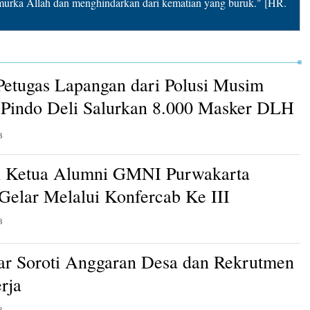
rka Allah dan menghindarkan dari kematian yang buruk." [HR.
Petugas Lapangan dari Polusi Musim
Pindo Deli Salurkan 8.000 Masker DLH
B
n Ketua Alumni GMNI Purwakarta
 Gelar Melalui Konfercab Ke III
B
ar Soroti Anggaran Desa dan Rekrutmen
rja
B