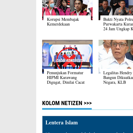
Korupsi Membajak
Bukti Nyata Polr
Kemerdekaan
Purwakarta Kuran
24 Jam Ungkap K
Pembunuhan di
Jatiluhur
Penunjukan Formatur
Legalitas Hendry
HIPMI Karawang
Bangun Dikuatka
Digugat, Dinilai Cacat
Negara, KLB
Yuridis
Zulmansyah Disi
Polisi
KOLOM NETIZEN >>>
Lentera Islam