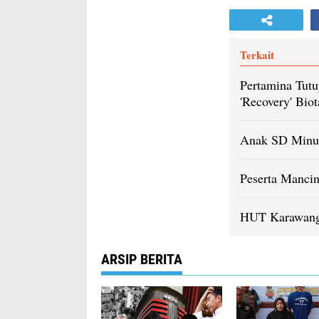
Terkait
Pertamina Tut
'Recovery' Biot
Anak SD Minum
Peserta Manci
HUT Karawang,
ARSIP BERITA