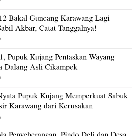
12 Bakal Guncang Karawang Lagi
abil Akbar, Catat Tanggalnya!
B
1, Pupuk Kujang Pentaskan Wayang
a Dalang Asli Cikampek
B
Nyata Pupuk Kujang Memperkuat Sabuk
isir Karawang dari Kerusakan
an
B
ola Penyeberangan, Pindo Deli dan Desa