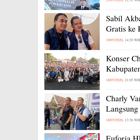
Sabil Akb
Gratis ke
19/07/2026,
14:20 WI
Konser Ch
Kabupaten
18/07/2026,
21:05 WI
Charly Va
Langsung 
18/07/2026,
13:36 WI
Euforia 