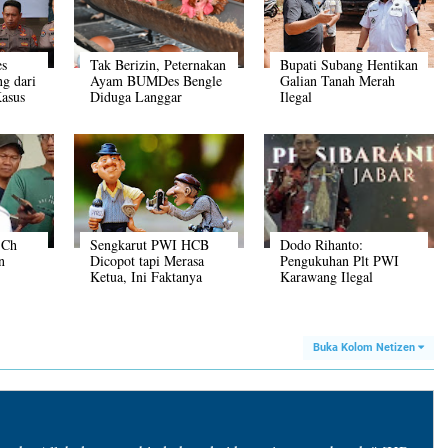
es
Tak Berizin, Peternakan
Bupati Subang Hentikan
g dari
Ayam BUMDes Bengle
Galian Tanah Merah
asus
Diduga Langgar
Ilegal
Kenyamanan Warga
 Ch
Sengkarut PWI HCB
Dodo Rihanto:
n
Dicopot tapi Merasa
Pengukuhan Plt PWI
Ketua, Ini Faktanya
Karawang Ilegal
dik
Buka Kolom Netizen