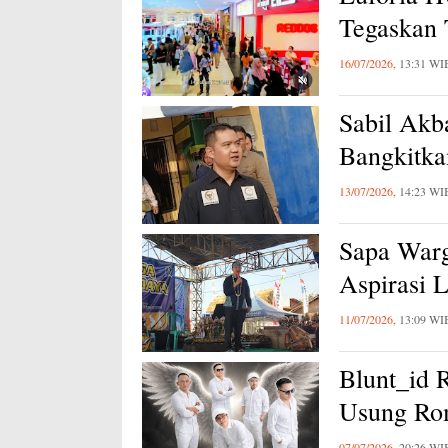
Tegaskan
16/07/2026,
13:31 WI
Sabil Akb
Bangkitk
13/07/2026,
14:23 WI
Sapa Warg
Aspirasi 
11/07/2026,
13:09 WI
Blunt_id R
Usung Ro
07/07/2026,
20:26 WI