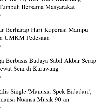
 Tumbuh Bersama Masyarakat
B
ar Berharap Hari Koperasi Mampu
an UMKM Pedesaan
B
a Berbasis Budaya Sabil Akbar Serap
Lewat Seni di Karawang
B
ilis Single 'Manusia Spek Bidadari',
mansa Nuansa Musik 90-an
B