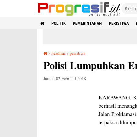
POLITIK
PEMERINTAHAN
PERISTIWA
›
headline
›
peristiwa
Polisi Lumpuhkan Empat Begal Dengklok
Polisi Lumpuhkan E
Jumat, 02 Februari 2018
KARAWANG, Kara
berhasil menangk
Jalan Proklamasi
terpaksa dilumpu