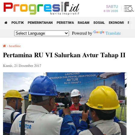
SABTU
8 08 2026
POLITIK
PEMERINTAHAN
PERISTIWA
RAGAM
SOSIAL
EKONOMI
PEN
Powered by
Translate
›
headline
Pertamina RU VI Salurkan Avtur Tahap II
Pertamina RU VI Salurkan Avtur Tahap II
Kamis, 21 Desember 2017