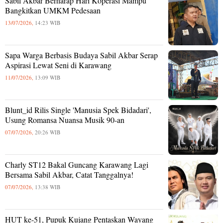
Sabil Akbar Berharap Hari Koperasi Mampu
Bangkitkan UMKM Pedesaan
13/07/2026,
14:23 WIB
Sapa Warga Berbasis Budaya Sabil Akbar Serap
Aspirasi Lewat Seni di Karawang
11/07/2026,
13:09 WIB
Blunt_id Rilis Single 'Manusia Spek Bidadari',
Usung Romansa Nuansa Musik 90-an
07/07/2026,
20:26 WIB
Charly ST12 Bakal Guncang Karawang Lagi
Bersama Sabil Akbar, Catat Tanggalnya!
07/07/2026,
13:38 WIB
HUT ke-51, Pupuk Kujang Pentaskan Wayang