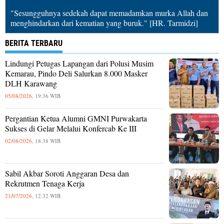
"Sesungguhnya sedekah dapat memadamkan murka Allah dan
menghindarkan dari kematian yang buruk." [HR. Tarmidzi]
BERITA TERBARU
Lindungi Petugas Lapangan dari Polusi Musim
Kemarau, Pindo Deli Salurkan 8.000 Masker
DLH Karawang
05/08/2026,
19:36 WIB
Pergantian Ketua Alumni GMNI Purwakarta
Sukses di Gelar Melalui Konfercab Ke III
02/08/2026,
18:38 WIB
Sabil Akbar Soroti Anggaran Desa dan
Rekrutmen Tenaga Kerja
21/07/2026,
12:32 WIB