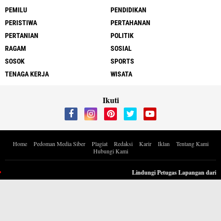
PEMILU
PENDIDIKAN
PERISTIWA
PERTAHANAN
PERTANIAN
POLITIK
RAGAM
SOSIAL
SOSOK
SPORTS
TENAGA KERJA
WISATA
Ikuti
Home
Pedoman Media Siber
Plagiat
Redaksi
Karir
Iklan
Tentang Kami
Hubungi Kami
Copyright ©
2026 Berita Inspiratif Progresif.id by ApoedCyber
Lindungi Petugas Lapangan dari Pol