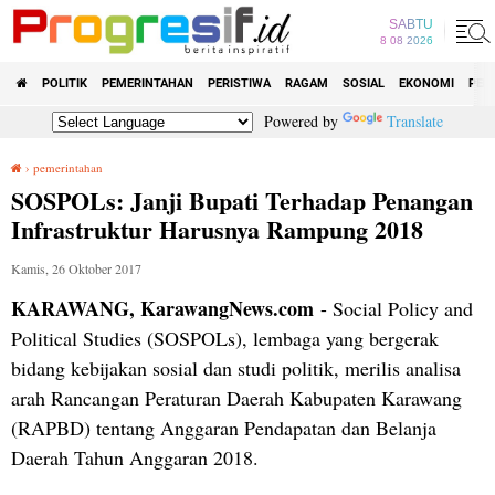
SABTU
8 08 2026
POLITIK
PEMERINTAHAN
PERISTIWA
RAGAM
SOSIAL
EKONOMI
PEN
Powered by
Translate
›
pemerintahan
SOSPOLs: Janji Bupati Terhadap Penangan Infrastruktur Harusnya Rampung 2018
SOSPOLs: Janji Bupati Terhadap Penangan
Infrastruktur Harusnya Rampung 2018
Kamis, 26 Oktober 2017
KARAWANG, KarawangNews.com
- Social Policy and
Political Studies (SOSPOLs), lembaga yang bergerak
bidang kebijakan sosial dan studi politik, merilis analisa
arah Rancangan Peraturan Daerah Kabupaten Karawang
(RAPBD) tentang Anggaran Pendapatan dan Belanja
Daerah Tahun Anggaran 2018.