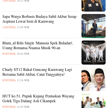
13/07/2026,
14:23 WIB
Sapa Warga Berbasis Budaya Sabil Akbar Serap
Aspirasi Lewat Seni di Karawang
11/07/2026,
13:09 WIB
Blunt_id Rilis Single 'Manusia Spek Bidadari',
Usung Romansa Nuansa Musik 90-an
07/07/2026,
20:26 WIB
Charly ST12 Bakal Guncang Karawang Lagi
Bersama Sabil Akbar, Catat Tanggalnya!
07/07/2026,
13:38 WIB
HUT ke-51, Pupuk Kujang Pentaskan Wayang
Golek Tiga Dalang Asli Cikampek
07/07/2026,
14:29 WIB