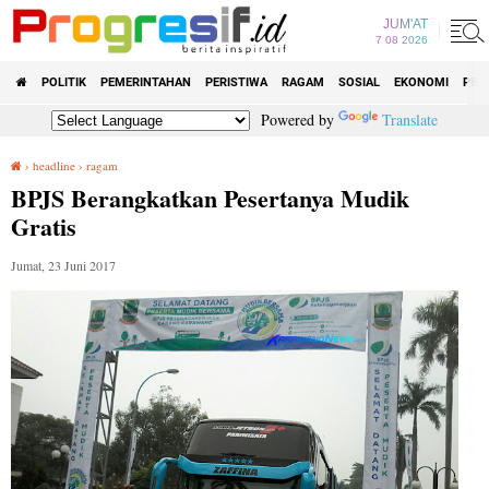
JUM'AT
7 08 2026
POLITIK
PEMERINTAHAN
PERISTIWA
RAGAM
SOSIAL
EKONOMI
PEN
Powered by
Translate
›
headline
›
ragam
BPJS Berangkatkan Pesertanya Mudik Gratis
BPJS Berangkatkan Pesertanya Mudik
Gratis
Jumat, 23 Juni 2017