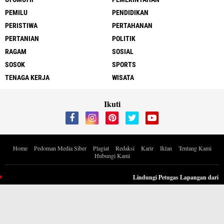
PEMILU
PENDIDIKAN
PERISTIWA
PERTAHANAN
PERTANIAN
POLITIK
RAGAM
SOSIAL
SOSOK
SPORTS
TENAGA KERJA
WISATA
Ikuti
Home
Pedoman Media Siber
Plagiat
Redaksi
Karir
Iklan
Tentang Kami
Hubungi Kami
Copyright ©
2026 Berita Inspiratif Progresif.id by ApoedCyber
Lindungi Petugas Lapangan dari Polu