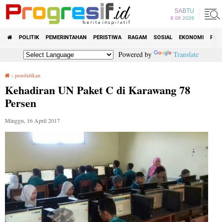
SABTU
8 08 2026
POLITIK
PEMERINTAHAN
PERISTIWA
RAGAM
SOSIAL
EKONOMI
PEN
Powered by
Translate
›
pendidikan
Kehadiran UN Paket C di Karawang 78 Persen
Kehadiran UN Paket C di Karawang 78
Persen
Minggu, 16 April 2017