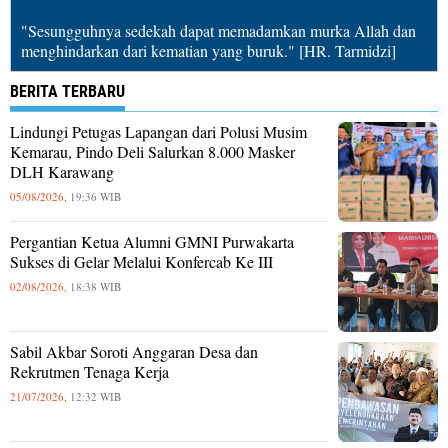
"Sesungguhnya sedekah dapat memadamkan murka Allah dan
menghindarkan dari kematian yang buruk." [HR. Tarmidzi]
BERITA TERBARU
Lindungi Petugas Lapangan dari Polusi Musim
Kemarau, Pindo Deli Salurkan 8.000 Masker
DLH Karawang
05/08/2026,
19:36 WIB
Pergantian Ketua Alumni GMNI Purwakarta
Sukses di Gelar Melalui Konfercab Ke III
02/08/2026,
18:38 WIB
Sabil Akbar Soroti Anggaran Desa dan
Rekrutmen Tenaga Kerja
21/07/2026,
12:32 WIB