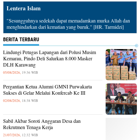
Lentera Islam
"Sesungguhnya sedekah dapat memadamkan murka Allah dan
menghindarkan dari kematian yang buruk." [HR. Tarmidzi]
BERITA TERBARU
Lindungi Petugas Lapangan dari Polusi Musim
Kemarau, Pindo Deli Salurkan 8.000 Masker
DLH Karawang
05/08/2026,
19:36 WIB
Pergantian Ketua Alumni GMNI Purwakarta
Sukses di Gelar Melalui Konfercab Ke III
02/08/2026,
18:38 WIB
Sabil Akbar Soroti Anggaran Desa dan
Rekrutmen Tenaga Kerja
21/07/2026,
12:32 WIB