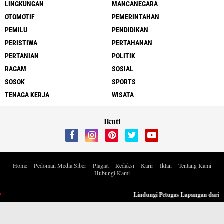
LINGKUNGAN
MANCANEGARA
OTOMOTIF
PEMERINTAHAN
PEMILU
PENDIDIKAN
PERISTIWA
PERTAHANAN
PERTANIAN
POLITIK
RAGAM
SOSIAL
SOSOK
SPORTS
TENAGA KERJA
WISATA
Ikuti
Home
Pedoman Media Siber
Plagiat
Redaksi
Karir
Iklan
Tentang Kami
Hubungi Kami
Copyright ©
2026 Berita Inspiratif Progresif.id by ApoedCyber
Lindungi Petugas Lapangan dari Pol