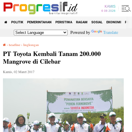
KAMIS
6 08 2026
POLITIK
PEMERINTAHAN
PERISTIWA
RAGAM
SOSIAL
EKONOMI
PEN
Powered by
Translate
›
headline
›
lingkungan
PT Toyota Kembali Tanam 200.000 Mangrove di Cilebar
PT Toyota Kembali Tanam 200.000
Mangrove di Cilebar
Kamis, 02 Maret 2017