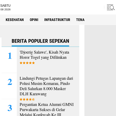
SABTU
 08 2026
KESEHATAN
OPINI
INFRASTRUKTUR
TENAGA KERJA
SPORT
BERITA POPULER SEPEKAN
'Djoerig Salawe', Kisah Nyata
Horor Togel yang Difilmkan
Lindungi Petugas Lapangan dari
Polusi Musim Kemarau, Pindo
Deli Salurkan 8.000 Masker
DLH Karawang
Pergantian Ketua Alumni GMNI
Purwakarta Sukses di Gelar
Melalui Konfercab Ke III