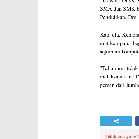
"Jadwal UNBK SM
SMA dan SMK bis
Pendidikan, Drs.
Kata dia, Kemen
unit komputer b
sejumlah kompute
"Tahun ini, tid
melaksanakan UN
persen dari juml
Tidak ada yang 