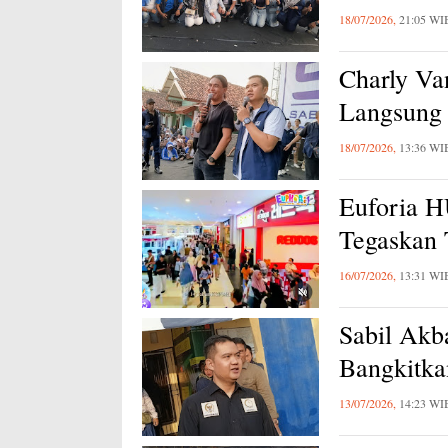
18/07/2026,
21:05 WI
Charly Va
Langsung 
18/07/2026,
13:36 WI
Euforia 
Tegaskan
16/07/2026,
13:31 WI
Sabil Akb
Bangkitk
13/07/2026,
14:23 WI