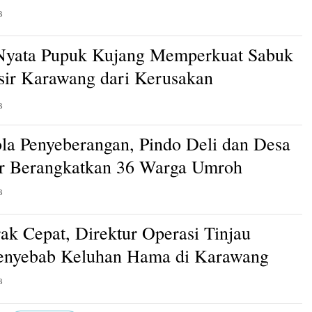
B
Nyata Pupuk Kujang Memperkuat Sabuk
isir Karawang dari Kerusakan
an
B
ola Penyeberangan, Pindo Deli dan Desa
r Berangkatkan 36 Warga Umroh
B
ak Cepat, Direktur Operasi Tinjau
enyebab Keluhan Hama di Karawang
B