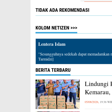
TIDAK ADA REKOMENDASI
KOLOM NETIZEN >>>
Lentera Islam
"Sesungguhnya sedekah dapat memadamkan mu
Tarmidzi]
BERITA TERBARU
Lindungi 
Kemarau, 
Karawang
05/08/2026,
19:36 WI