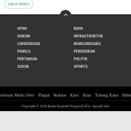
LIHAT SEMUA
OPINI
BIDIK
HUKUM
INFRASTRUKTUR
LINGKUNGAN
MANCANEGARA
PEMILU
PENDIDIKAN
PERTANIAN
POLITIK
SOSOK
SPORTS
edoman Media Siber
Plagiat
Redaksi
Karir
Iklan
Tentang Kami
Hubu
Copyright ©
2026 Berita Inspiratif Progresif.id by ApoedCyber