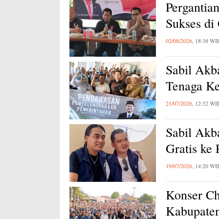
Pergantia
Sukses di
02/08/2026,
18:38 WI
Sabil Akb
Tenaga Ke
21/07/2026,
12:32 WI
Sabil Akb
Gratis ke
19/07/2026,
14:20 WI
Konser Ch
Kabupaten