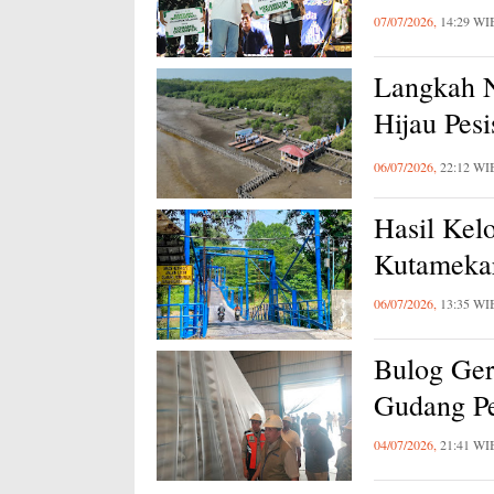
07/07/2026,
14:29 WI
Langkah 
Hijau Pes
Lingkung
06/07/2026,
22:12 WI
Hasil Kel
Kutameka
06/07/2026,
13:35 WI
Bulog Ger
Gudang P
04/07/2026,
21:41 WI