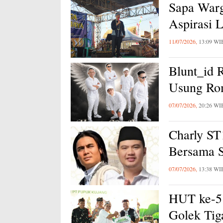
Sapa Warg
Aspirasi 
11/07/2026,
13:09 WI
Blunt_id R
Usung Ro
07/07/2026,
20:26 WI
Charly ST
Bersama S
07/07/2026,
13:38 WI
HUT ke-5
Golek Tig