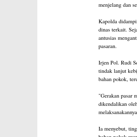
menjelang dan s
Kapolda didampi
dinas terkait. Se
antusias mengan
pasaran.
Irjen Pol. Rudi
tindak lanjut keb
bahan pokok, ter
"Gerakan pasar m
dikendalikan ole
melaksanakannya,
Ia menyebut, tin
bahan pokok mura