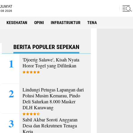
JUM'AT
 08 2026
KESEHATAN
OPINI
INFRASTRUKTUR
TENAGA KERJA
SPORT
BERITA POPULER SEPEKAN
'Djoerig Salawe', Kisah Nyata
Horor Togel yang Difilmkan
Lindungi Petugas Lapangan dari
Polusi Musim Kemarau, Pindo
Deli Salurkan 8.000 Masker
DLH Karawang
Sabil Akbar Soroti Anggaran
Desa dan Rekrutmen Tenaga
Kerja