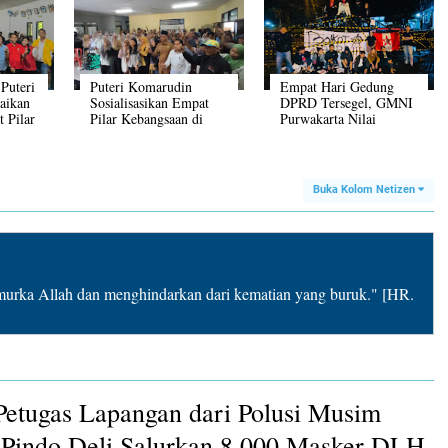
Puteri
Puteri Komarudin
Empat Hari Gedung
aikan
Sosialisasikan Empat
DPRD Tersegel, GMNI
 Pilar
Pilar Kebangsaan di
Purwakarta Nilai
Kabupaten Purwakarta
Legislasi Kehilangan
Dasar Ilmiah
Buka Kolom Netizen
rka Allah dan menghindarkan dari kematian yang buruk." [HR.
Petugas Lapangan dari Polusi Musim
Pindo Deli Salurkan 8.000 Masker DLH