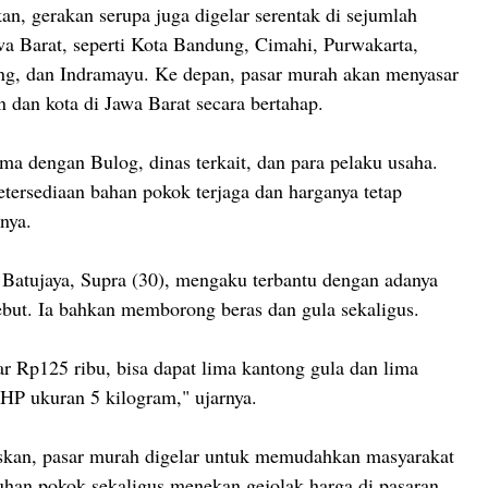
, gerakan serupa juga digelar serentak di sejumlah
awa Barat, seperti Kota Bandung, Cimahi, Purwakarta,
g, dan Indramayu. Ke depan, pasar murah akan menyasar
n dan kota di Jawa Barat secara bertahap.
ma dengan Bulog, dinas terkait, dan para pelaku usaha.
etersediaan bahan pokok terjaga dan harganya tetap
snya.
 Batujaya, Supra (30), mengaku terbantu dengan adanya
ebut. Ia bahkan memborong beras dan gula sekaligus.
ar Rp125 ribu, bisa dapat lima kantong gula dan lima
HP ukuran 5 kilogram," ujarnya.
kan, pasar murah digelar untuk memudahkan masyarakat
han pokok sekaligus menekan gejolak harga di pasaran