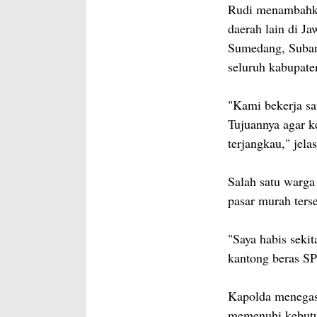
Rudi menambahkan
daerah lain di J
Sumedang, Suban
seluruh kabupate
"Kami bekerja sa
Tujuannya agar k
terjangkau," jela
Salah satu warga
pasar murah ters
"Saya habis sekit
kantong beras SP
Kapolda menegas
memenuhi kebutu