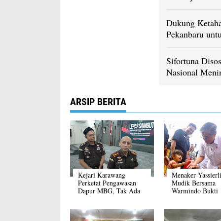
Dukung Ketaha
Pekanbaru unt
Sifortuna Diso
Nasional Meni
ARSIP BERITA
Kejari Karawang
Menaker Yassierli
Perketat Pengawasan
Mudik Bersama
Dapur MBG, Tak Ada
Warmindo Bukti
Toleransi Pelanggaran
Perusahaan dan M
Tumbuh Bersama