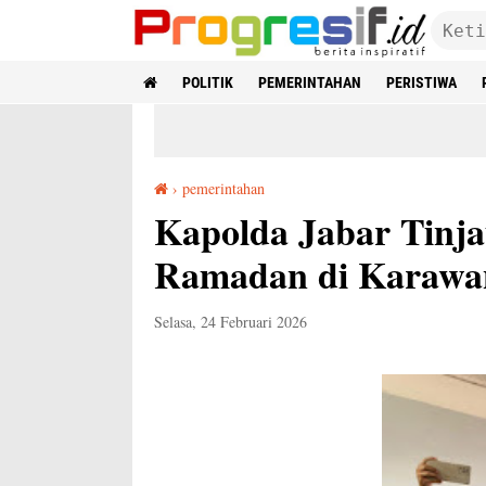
POLITIK
PEMERINTAHAN
PERISTIWA
›
pemerintahan
Kapolda Jabar Tinjau Gerakan Pangan Murah Ramadan di Karawang
Kapolda Jabar Tinj
Ramadan di Karawa
Selasa, 24 Februari 2026