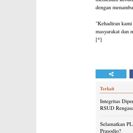
dengan menamba
"Kehadiran kami
masyarakat dan m
[*]
Terkait
Integritas Di
RSUD Rengasde
Selamatkan PL
Prasodjo?