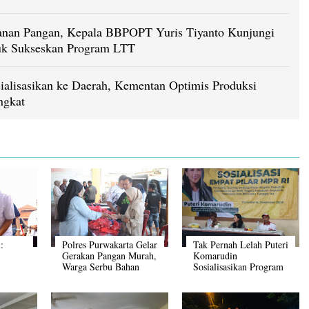
nan Pangan, Kepala BBPOPT Yuris Tiyanto Kunjungi
uk Sukseskan Program LTT
sialisasikan ke Daerah, Kementan Optimis Produksi
ngkat
:
Polres Purwakarta Gelar
Tak Pernah Lelah Puteri
Gerakan Pangan Murah,
Komarudin
Warga Serbu Bahan
Sosialisasikan Program
itra
Pokok Harga
Empat Pilar
Terjangkau
Kebangsaan