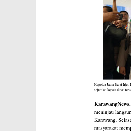
Kapolda Jawa Barat Irjen 
sejumlah kepala dinas terka
KarawangNews
meninjau langsu
Karawang, Selasa
masyarakat memp