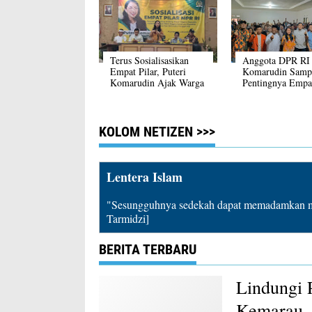
Terus Sosialisasikan
Anggota DPR RI 
Empat Pilar, Puteri
Komarudin Samp
Komarudin Ajak Warga
Pentingnya Empat
Nagri Tengah
Kebangsaan
Purwakarta Peduli
Terhadap Lingkungan
KOLOM NETIZEN >>>
Lentera Islam
"Sesungguhnya sedekah dapat memadamkan mu
Tarmidzi]
BERITA TERBARU
Lindungi 
Kemarau, 