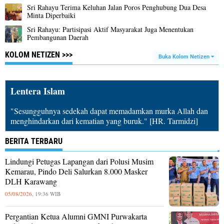
Sri Rahayu Terima Keluhan Jalan Poros Penghubung Dua Desa
Minta Diperbaiki ‎
Sri Rahayu: Partisipasi Aktif Masyarakat Juga Menentukan
Pembangunan Daerah
KOLOM NETIZEN >>>
Buka Kolom Netizen
Lentera Islam
"Sesungguhnya sedekah dapat memadamkan murka Allah dan
menghindarkan dari kematian yang buruk." [HR. Tarmidzi]
BERITA TERBARU
Lindungi Petugas Lapangan dari Polusi Musim
Kemarau, Pindo Deli Salurkan 8.000 Masker
DLH Karawang
05/08/2026,
19:36 WIB
Pergantian Ketua Alumni GMNI Purwakarta