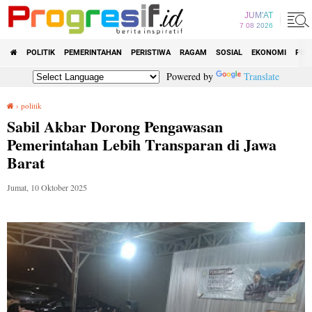
JUM'AT
7 08 2026
POLITIK
PEMERINTAHAN
PERISTIWA
RAGAM
SOSIAL
EKONOMI
PEN
Powered by
Translate
›
politik
Sabil Akbar Dorong Pengawasan Pemerintahan Lebih Transparan di Jawa Barat
Sabil Akbar Dorong Pengawasan
Pemerintahan Lebih Transparan di Jawa
Barat
Jumat, 10 Oktober 2025