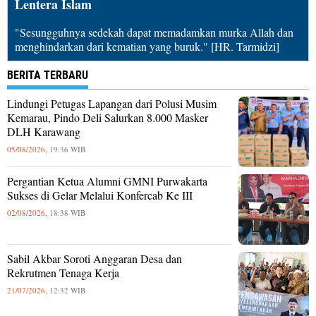
Lentera Islam
"Sesungguhnya sedekah dapat memadamkan murka Allah dan
menghindarkan dari kematian yang buruk." [HR. Tarmidzi]
BERITA TERBARU
Lindungi Petugas Lapangan dari Polusi Musim
Kemarau, Pindo Deli Salurkan 8.000 Masker
DLH Karawang
05/08/2026,
19:36 WIB
Pergantian Ketua Alumni GMNI Purwakarta
Sukses di Gelar Melalui Konfercab Ke III
02/08/2026,
18:38 WIB
Sabil Akbar Soroti Anggaran Desa dan
Rekrutmen Tenaga Kerja
21/07/2026,
12:32 WIB