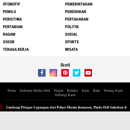
OTOMOTIF
PEMERINTAHAN
PEMILU
PENDIDIKAN
PERISTIWA
PERTAHANAN
PERTANIAN
POLITIK
RAGAM
SOSIAL
SOSOK
SPORTS
TENAGA KERJA
WISATA
Ikuti
Home
Pedoman Media Siber
Plagiat
Redaksi
Karir
Iklan
Tentang Kami
Hubungi Kami
Copyright ©
2026 Berita Inspiratif Progresif.id by ApoedCyber
Lindungi Petugas Lapangan dari Polusi Musim Kemarau, Pindo Deli Salurkan 8.00