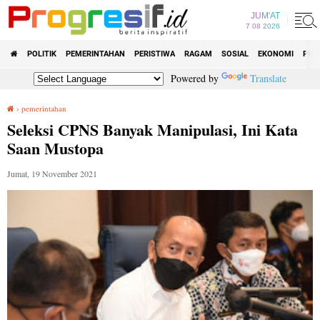
JUM'AT
7 08 2026
POLITIK
PEMERINTAHAN
PERISTIWA
RAGAM
SOSIAL
EKONOMI
PEN
Powered by
Translate
›
pemerintahan
Seleksi CPNS Banyak Manipulasi, Ini Kata Saan Mustopa
Seleksi CPNS Banyak Manipulasi, Ini Kata
Saan Mustopa
Jumat, 19 November 2021