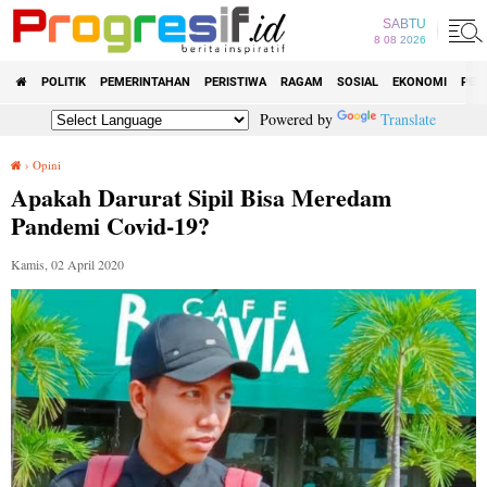
SABTU
8 08 2026
POLITIK
PEMERINTAHAN
PERISTIWA
RAGAM
SOSIAL
EKONOMI
PEN
Powered by
Translate
›
Opini
Apakah Darurat Sipil Bisa Meredam Pandemi Covid-19?
Apakah Darurat Sipil Bisa Meredam
Pandemi Covid-19?
Kamis, 02 April 2020