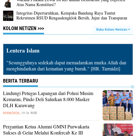
Atas Nama Konstitusi?
Integritas Dipertaruhkan, Kempaka Bandung Raya Tuntut
Rekrutmen RSUD Rengasdengklok Bersih, Jujur dan Transparan
KOLOM NETIZEN >>>
Buka Kolom Netizen
Lentera Islam
"Sesungguhnya sedekah dapat memadamkan murka Allah dan
menghindarkan dari kematian yang buruk." [HR. Tarmidzi]
BERITA TERBARU
Lindungi Petugas Lapangan dari Polusi Musim
Kemarau, Pindo Deli Salurkan 8.000 Masker
DLH Karawang
05/08/2026,
19:36 WIB
Pergantian Ketua Alumni GMNI Purwakarta
Sukses di Gelar Melalui Konfercab Ke III