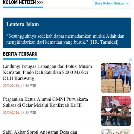
KOLOM NETIZEN >>>
Buka Kolom Netizen
Lentera Islam
"Sesungguhnya sedekah dapat memadamkan murka Allah dan
menghindarkan dari kematian yang buruk." [HR. Tarmidzi]
BERITA TERBARU
Lindungi Petugas Lapangan dari Polusi Musim
Kemarau, Pindo Deli Salurkan 8.000 Masker
DLH Karawang
05/08/2026,
19:36 WIB
Pergantian Ketua Alumni GMNI Purwakarta
Sukses di Gelar Melalui Konfercab Ke III
02/08/2026,
18:38 WIB
Sabil Akbar Soroti Anggaran Desa dan