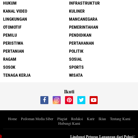
HUKUM
INFRASTRUKTUR
KANAL VIDEO
KULINER
LINGKUNGAN
MANCANEGARA
OTOMOTIF
PEMERINTAHAN
PEMILU
PENDIDIKAN
PERISTIWA
PERTAHANAN
PERTANIAN
POLITIK
RAGAM
SOSIAL
SOSOK
SPORTS
TENAGA KERJA
WISATA
Ikuti
Home
Pedoman Media Siber
Plagiat
Redaksi
Karir
Iklan
Tentang Kami
Hubungi Kami
Copyright ©
2026 Berita Inspiratif Progresif.id by ApoedCyber
Lindungi Petugas Lapangan dari Polusi Mus