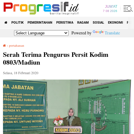
JUM'AT
7 08 2026
POLITIK
PEMERINTAHAN
PERISTIWA
RAGAM
SOSIAL
EKONOMI
PEN
Powered by
Translate
›
pertahanan
Serah Terima Pengurus Persit Kodim 0803/Madiun
Serah Terima Pengurus Persit Kodim
0803/Madiun
Selasa, 18 Februari 2020