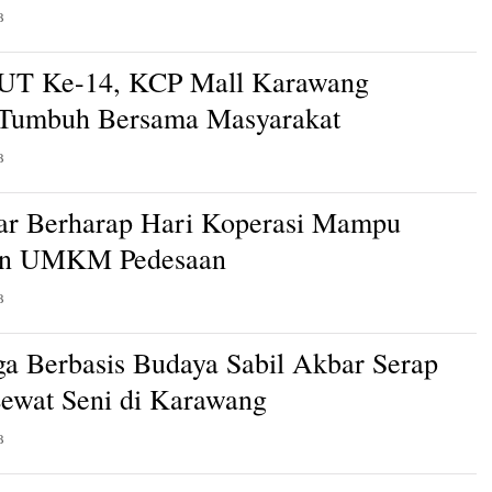
B
HUT Ke-14, KCP Mall Karawang
 Tumbuh Bersama Masyarakat
B
ar Berharap Hari Koperasi Mampu
an UMKM Pedesaan
B
a Berbasis Budaya Sabil Akbar Serap
Lewat Seni di Karawang
B