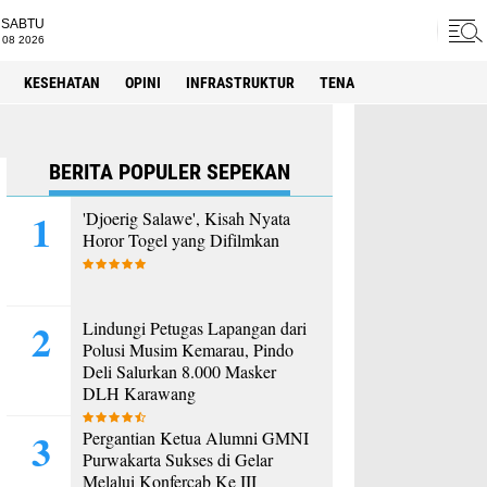
SABTU
 08 2026
KESEHATAN
OPINI
INFRASTRUKTUR
TENAGA KERJA
SPORT
BERITA POPULER SEPEKAN
'Djoerig Salawe', Kisah Nyata
Horor Togel yang Difilmkan
Lindungi Petugas Lapangan dari
Polusi Musim Kemarau, Pindo
Deli Salurkan 8.000 Masker
DLH Karawang
Pergantian Ketua Alumni GMNI
Purwakarta Sukses di Gelar
Melalui Konfercab Ke III