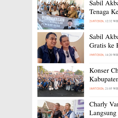
Sabil Akb
Tenaga Ke
21/07/2026,
12:32 WI
Sabil Akb
Gratis ke
19/07/2026,
14:20 WI
Konser Ch
Kabupaten
18/07/2026,
21:05 WI
Charly Va
Langsung 