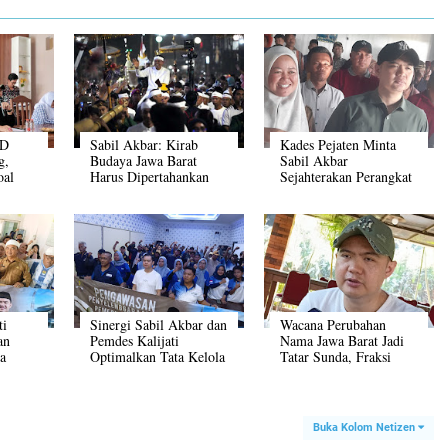
RD
Sabil Akbar: Kirab
Kades Pejaten Minta
g,
Budaya Jawa Barat
Sabil Akbar
oal
Harus Dipertahankan
Sejahterakan Perangkat
ka
dan Jadi Tradisi Rutin
Desanya
ti
Sinergi Sabil Akbar dan
Wacana Perubahan
an
Pemdes Kalijati
Nama Jawa Barat Jadi
a
Optimalkan Tata Kelola
Tatar Sunda, Fraksi
Desa
NasDem Menolak
Buka Kolom Netizen