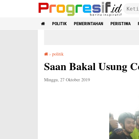
POLITIK
PEMERINTAHAN
PERISTIWA
›
politik
Saan Bakal Usung Cellica di Pilkada Karawang
Saan Bakal Usung Ce
Minggu, 27 Oktober 2019