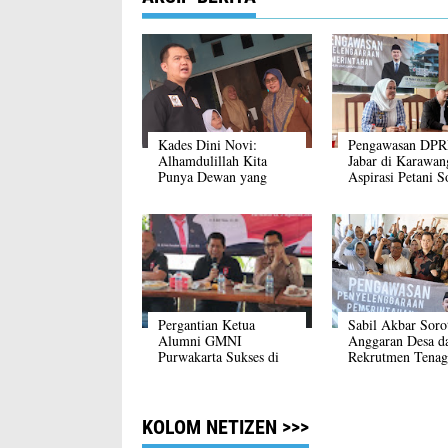
Kades Dini Novi:
Pengawasan DP
Alhamdulillah Kita
Jabar di Karawan
Punya Dewan yang
Aspirasi Petani S
Memperhatikan
Irigasi Mengemu
Kebutuhan Desa
Pergantian Ketua
Sabil Akbar Soro
Alumni GMNI
Anggaran Desa d
Purwakarta Sukses di
Rekrutmen Tenag
Gelar Melalui
Kerja
Konfercab Ke III
KOLOM NETIZEN >>>