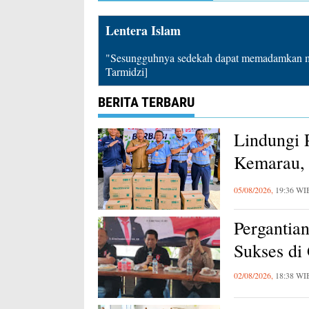
Lentera Islam
"Sesungguhnya sedekah dapat memadamkan mu
Tarmidzi]
BERITA TERBARU
Lindungi 
Kemarau, 
Karawang
05/08/2026,
19:36 WI
Pergantia
Sukses di
02/08/2026,
18:38 WI