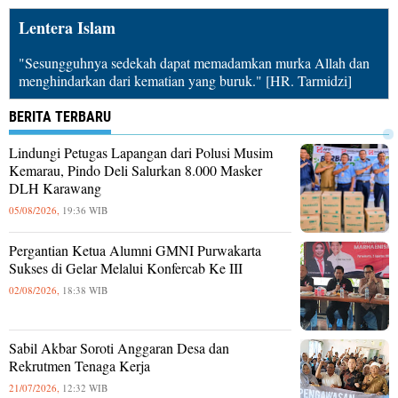
Lentera Islam
"Sesungguhnya sedekah dapat memadamkan murka Allah dan
menghindarkan dari kematian yang buruk." [HR. Tarmidzi]
BERITA TERBARU
Lindungi Petugas Lapangan dari Polusi Musim
Kemarau, Pindo Deli Salurkan 8.000 Masker
DLH Karawang
05/08/2026,
19:36 WIB
Pergantian Ketua Alumni GMNI Purwakarta
Sukses di Gelar Melalui Konfercab Ke III
02/08/2026,
18:38 WIB
Sabil Akbar Soroti Anggaran Desa dan
Rekrutmen Tenaga Kerja
21/07/2026,
12:32 WIB