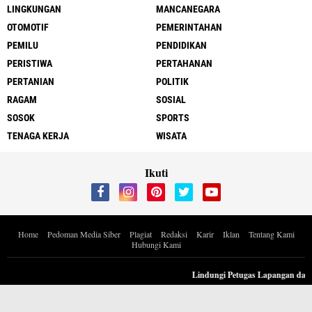
LINGKUNGAN
MANCANEGARA
OTOMOTIF
PEMERINTAHAN
PEMILU
PENDIDIKAN
PERISTIWA
PERTAHANAN
PERTANIAN
POLITIK
RAGAM
SOSIAL
SOSOK
SPORTS
TENAGA KERJA
WISATA
Ikuti
Home
Pedoman Media Siber
Plagiat
Redaksi
Karir
Iklan
Tentang Kami
Hubungi Kami
Copyright ©
2026 Berita Inspiratif Progresif.id by ApoedCyber
Lindungi Petugas Lapangan dari P