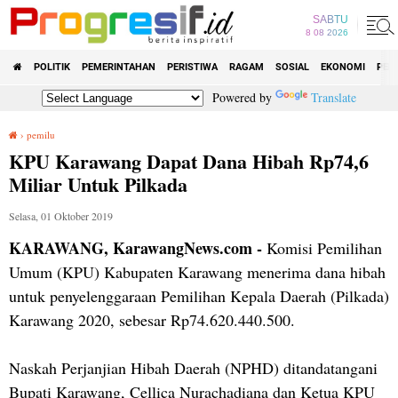
SABTU
8 08 2026
POLITIK
PEMERINTAHAN
PERISTIWA
RAGAM
SOSIAL
EKONOMI
PEN
Powered by
Translate
›
pemilu
KPU Karawang Dapat Dana Hibah Rp74,6 Miliar Untuk Pilkada
KPU Karawang Dapat Dana Hibah Rp74,6
Miliar Untuk Pilkada
Selasa, 01 Oktober 2019
KARAWANG, KarawangNews.com -
Komisi Pemilihan
Umum (KPU) Kabupaten Karawang menerima dana hibah
untuk penyelenggaraan Pemilihan Kepala Daerah (Pilkada)
Karawang 2020, sebesar Rp74.620.440.500.
Naskah Perjanjian Hibah Daerah (NPHD) ditandatangani
Bupati Karawang, Cellica Nurachadiana dan Ketua KPU