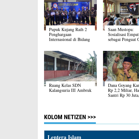
Pupuk Kujang Raih 2
Saan Mustopa:
Penghargaan
Sosialisasi Empat
Internasional di Bidang
sebagai Penguat 
Inovasi
Royong Pasca Pa
Ruang Kelas SDN
Dana Goyang Ka
Kalangsuria III Ambruk
Rp 2,2 Miliar, Ha
Santri Rp 30 Juta,
Kata Wabup Jim
KOLOM NETIZEN >>>
Lentera Islam