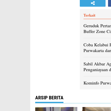
Terkait
Geruduk Pertam
Buffer Zone C
Coba Kelabui P
Purwakarta da
Sabil Akbar Ap
Penganiayaan d
Kominfo Purwa
ARSIP BERITA