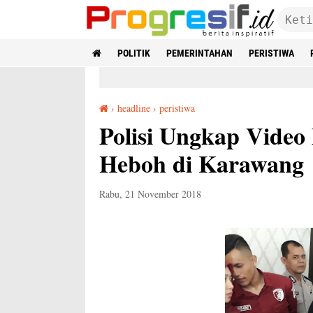
POLITIK
PEMERINTAHAN
PERISTIWA
›
headline
›
peristiwa
Polisi Ungkap Video Porno Siswi yang Sempat Heboh di Karawang
Polisi Ungkap Video
Heboh di Karawang
Rabu, 21 November 2018