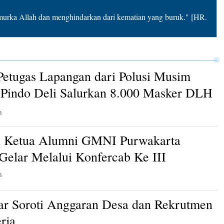
rka Allah dan menghindarkan dari kematian yang buruk." [HR.
Petugas Lapangan dari Polusi Musim
Pindo Deli Salurkan 8.000 Masker DLH
B
n Ketua Alumni GMNI Purwakarta
 Gelar Melalui Konfercab Ke III
B
ar Soroti Anggaran Desa dan Rekrutmen
rja