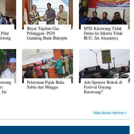
Bayar Tagihan Gas
SPSI Karawang Tidak
 Pilar
Pelanggan, PGN
Demo ke Jakarta Tolak
Gotong
Gandeng Bank Bukopin
RUU, Ini Alasannya
ndemi
rawang
Pelayanan Pajak Buka
Ada Sponsor Rokok di
ri
Sabtu dan Minggu
Festival Goyang
 Ini
Karawang?
my
Buka Kolom Netizen