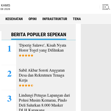
KAMIS
 08 2026
KESEHATAN
OPINI
INFRASTRUKTUR
TENAGA KERJA
SPORT
BERITA POPULER SEPEKAN
'Djoerig Salawe', Kisah Nyata
Horor Togel yang Difilmkan
Sabil Akbar Soroti Anggaran
Desa dan Rekrutmen Tenaga
Kerja
Lindungi Petugas Lapangan dari
Polusi Musim Kemarau, Pindo
Deli Salurkan 8.000 Masker
DLH Karawang