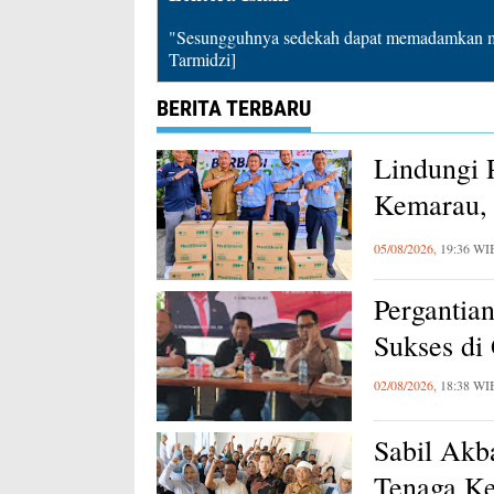
"Sesungguhnya sedekah dapat memadamkan mu
Tarmidzi]
BERITA TERBARU
Lindungi 
Kemarau, 
Karawang
05/08/2026,
19:36 WI
Pergantia
Sukses di
02/08/2026,
18:38 WI
Sabil Akb
Tenaga Ke