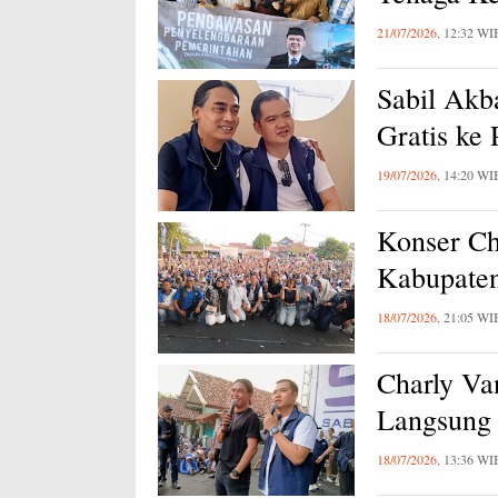
21/07/2026,
12:32 WI
Sabil Akb
Gratis ke
19/07/2026,
14:20 WI
Konser Ch
Kabupaten
18/07/2026,
21:05 WI
Charly Va
Langsung 
18/07/2026,
13:36 WI