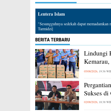
Lentera Islam
"Sesungguhnya sedekah dapat memadamkan mu
Tarmidzi]
BERITA TERBARU
Lindungi 
Kemarau, 
Karawang
05/08/2026,
19:36 WI
Pergantia
Sukses di
02/08/2026,
18:38 WI