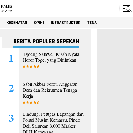
KAMIS
 08 2026
KESEHATAN
OPINI
INFRASTRUKTUR
TENAGA KERJA
SPORT
BERITA POPULER SEPEKAN
'Djoerig Salawe', Kisah Nyata
Horor Togel yang Difilmkan
Sabil Akbar Soroti Anggaran
Desa dan Rekrutmen Tenaga
Kerja
Lindungi Petugas Lapangan dari
Polusi Musim Kemarau, Pindo
Deli Salurkan 8.000 Masker
DLH Karawang