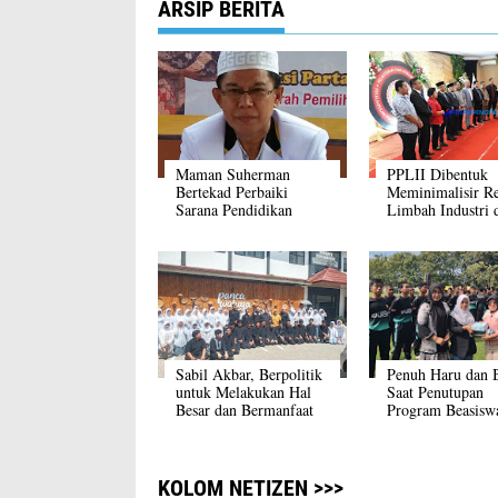
ARSIP BERITA
Maman Suherman
PPLII Dibentuk
Bertekad Perbaiki
Meminimalisir R
Sarana Pendidikan
Limbah Industri 
Karawang
Sabil Akbar, Berpolitik
Penuh Haru dan 
untuk Melakukan Hal
Saat Penutupan
Besar dan Bermanfaat
Program Beasisw
Bimbel Persiapan
Seleksi TNI, Polr
Sekolah Kedinasa
Kabupaten Pati
KOLOM NETIZEN >>>