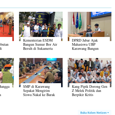
Kementerian ESDM
DPRD Jabar Ajak
ebutan
Bangun Sumur Bor Air
Mahasiswa UBP
di
Bersih di Sukamerta
Karawang Bangun
Budaya Demokrasi
Kritis dan Berintegritas
Bangga
SMP di Karawang
Kang Pipik Dorong Gen
Sepakat Mengirim
Z Melek Politik dan
a
Siswa Nakal ke Barak
Berpikir Kritis
Militer
i dan
n di
Buka Kolom Netizen