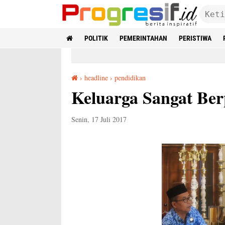
POLITIK
PEMERINTAHAN
PERISTIWA
›
headline
›
pendidikan
Keluarga Sangat Berperan Bagi Pendidikan Anak
Keluarga Sangat Be
Senin, 17 Juli 2017