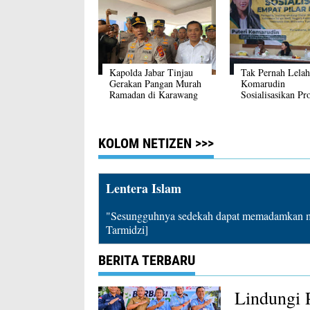
Kapolda Jabar Tinjau
Tak Pernah Lelah
Gerakan Pangan Murah
Komarudin
Ramadan di Karawang
Sosialisasikan P
Empat Pilar
Kebangsaan
KOLOM NETIZEN >>>
Lentera Islam
"Sesungguhnya sedekah dapat memadamkan mu
Tarmidzi]
BERITA TERBARU
Lindungi 