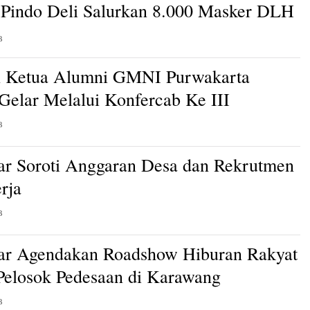
Pindo Deli Salurkan 8.000 Masker DLH
B
n Ketua Alumni GMNI Purwakarta
 Gelar Melalui Konfercab Ke III
B
ar Soroti Anggaran Desa dan Rekrutmen
rja
B
ar Agendakan Roadshow Hiburan Rakyat
 Pelosok Pedesaan di Karawang
B