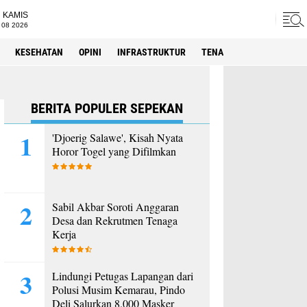
KAMIS
 08 2026
KESEHATAN
OPINI
INFRASTRUKTUR
TENAGA KERJA
SPORT
BERITA POPULER SEPEKAN
'Djoerig Salawe', Kisah Nyata
Horor Togel yang Difilmkan
Sabil Akbar Soroti Anggaran
Desa dan Rekrutmen Tenaga
Kerja
Lindungi Petugas Lapangan dari
Polusi Musim Kemarau, Pindo
Deli Salurkan 8.000 Masker