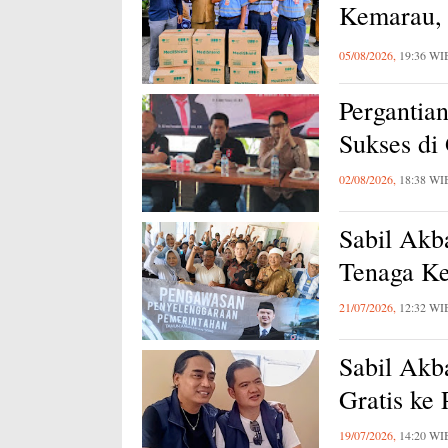
Kemarau, 
Karawang
05/08/2026,
19:36 WI
Pergantia
Sukses di
02/08/2026,
18:38 WI
Sabil Akb
Tenaga Ke
21/07/2026,
12:32 WI
Sabil Akb
Gratis ke
19/07/2026,
14:20 WI