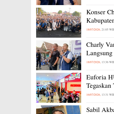
Konser Ch
Kabupaten
18/07/2026,
21:05 WI
Charly Va
Langsung 
18/07/2026,
13:36 WI
Euforia 
Tegaskan
16/07/2026,
13:31 WI
Sabil Akb