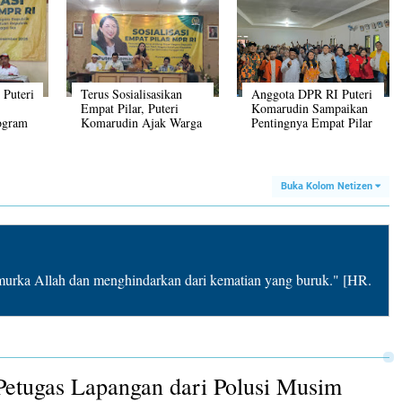
 Puteri
Terus Sosialisasikan
Anggota DPR RI Puteri
Empat Pilar, Puteri
Komarudin Sampaikan
rogram
Komarudin Ajak Warga
Pentingnya Empat Pilar
Nagri Tengah
Kebangsaan
Purwakarta Peduli
Terhadap Lingkungan
Buka Kolom Netizen
rka Allah dan menghindarkan dari kematian yang buruk." [HR.
Petugas Lapangan dari Polusi Musim