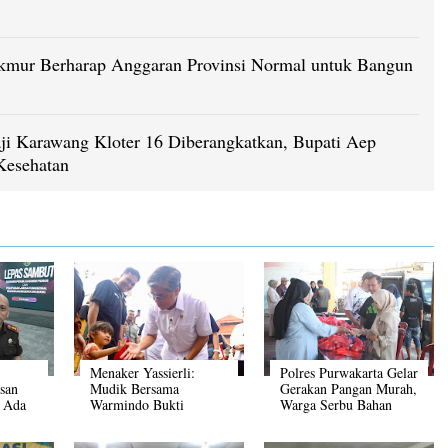
mur Berharap Anggaran Provinsi Normal untuk Bangun
ji Karawang Kloter 16 Diberangkatkan, Bupati Aep
Kesehatan
Menaker Yassierli:
Polres Purwakarta Gelar
san
Mudik Bersama
Gerakan Pangan Murah,
 Ada
Warmindo Bukti
Warga Serbu Bahan
garan
Perusahaan dan Mitra
Pokok Harga
Tumbuh Bersama
Terjangkau