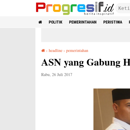
POLITIK
PEMERINTAHAN
PERISTIWA
›
headline
›
pemerintahan
ASN yang Gabung HTI Bakal Disanksi
ASN yang Gabung HT
Rabu, 26 Juli 2017