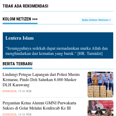
TIDAK ADA REKOMENDASI
KOLOM NETIZEN >>>
Buka Kolom Netizen
Lentera Islam
"Sesungguhnya sedekah dapat memadamkan murka Allah dan
menghindarkan dari kematian yang buruk." [HR. Tarmidzi]
BERITA TERBARU
Lindungi Petugas Lapangan dari Polusi Musim
Kemarau, Pindo Deli Salurkan 8.000 Masker
DLH Karawang
05/08/2026,
19:36 WIB
Pergantian Ketua Alumni GMNI Purwakarta
Sukses di Gelar Melalui Konfercab Ke III
02/08/2026,
18:38 WIB