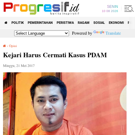
SENIN
10 08 2026
POLITIK
PEMERINTAHAN
PERISTIWA
RAGAM
SOSIAL
EKONOMI
PEN
Powered by
Translate
›
Opini
Kejari Harus Cermati Kasus PDAM
Kejari Harus Cermati Kasus PDAM
Minggu, 21 Mei 2017