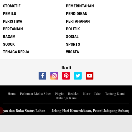
OTOMOTIF
PEMERINTAHAN
PEMILU
PENDIDIKAN
PERISTIWA
PERTAHANAN
PERTANIAN
POLITIK
RAGAM
SOSIAL
SOSOK
SPORTS
TENAGA KERJA
WISATA
Ikuti
Home
Pedoman Media Siber
Plagiat
Redaksi
Karir
Iklan
Tentang Kami
Hubungi Kami
Copyright ©
2026 Berita Inspiratif Progresif.id by ApoedCyber
n dan Buka Status Lahan
Jelang Hari Kemerdekaan, Petani Jalupang Subang Ke