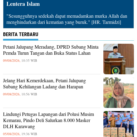
Lentera Islam
"Sesungguhnya sedekah dapat memadamkan murka Allah dan
menghindarkan dari kematian yang buruk." [HR. Tarmidzi]
BERITA TERBARU
Petani Jalupang Meradang, DPRD Subang Minta
Pemda Turun Tangan dan Buka Status Lahan
09/08/2026,
10:35 WIB
Jelang Hari Kemerdekaan, Petani Jalupang
Subang Kehilangan Ladang dan Harapan
09/08/2026,
10:56 WIB
Lindungi Petugas Lapangan dari Polusi Musim
Kemarau, Pindo Deli Salurkan 8.000 Masker
DLH Karawang
05/08/2026,
19:36 WIB