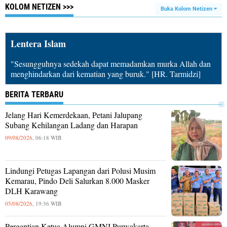
KOLOM NETIZEN >>>
Buka Kolom Netizen
Lentera Islam
"Sesungguhnya sedekah dapat memadamkan murka Allah dan
menghindarkan dari kematian yang buruk." [HR. Tarmidzi]
BERITA TERBARU
Jelang Hari Kemerdekaan, Petani Jalupang
Subang Kehilangan Ladang dan Harapan
09/08/2026,
06:18 WIB
Lindungi Petugas Lapangan dari Polusi Musim
Kemarau, Pindo Deli Salurkan 8.000 Masker
DLH Karawang
05/08/2026,
19:36 WIB
Pergantian Ketua Alumni GMNI Purwakarta