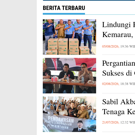
BERITA TERBARU
Lindungi 
Kemarau, 
Karawang
05/08/2026,
19:36 WI
Pergantia
Sukses di
02/08/2026,
18:38 WI
Sabil Akb
Tenaga Ke
21/07/2026,
12:32 WI