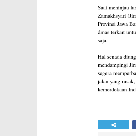
Saat meninjau la
Zamakhsyari (Jim
Provinsi Jawa B
dinas terkait unt
saja.
Hal senada diun
mendampingi Jim
segera memperba
jalan yang rusak
kemerdekaan Ind