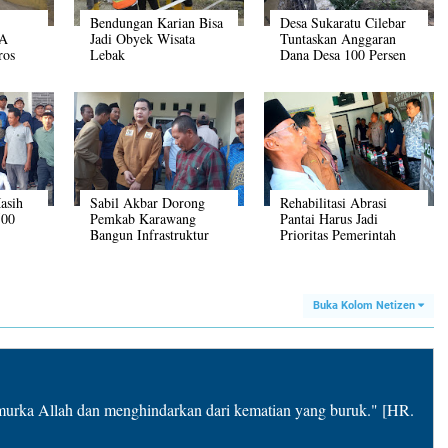
Bendungan Karian Bisa
Desa Sukaratu Cilebar
DA
Jadi Obyek Wisata
Tuntaskan Anggaran
ros
Lebak
Dana Desa 100 Persen
asih
Sabil Akbar Dorong
Rehabilitasi Abrasi
500
Pemkab Karawang
Pantai Harus Jadi
Bangun Infrastruktur
Prioritas Pemerintah
Pesisir Pantai
Buka Kolom Netizen
rka Allah dan menghindarkan dari kematian yang buruk." [HR.