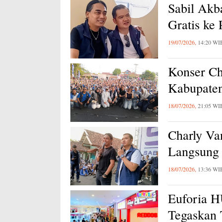
Sabil Akb
Gratis ke
19/07/2026,
14:20 WI
Konser Ch
Kabupaten
18/07/2026,
21:05 WI
Charly Va
Langsung 
18/07/2026,
13:36 WI
Euforia 
Tegaskan