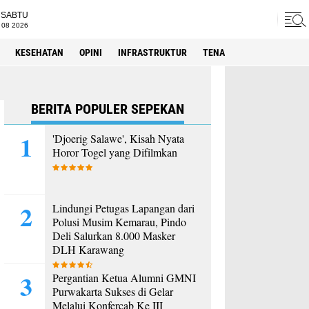
SABTU
 08 2026
KESEHATAN
OPINI
INFRASTRUKTUR
TENAGA KERJA
SPORT
BERITA POPULER SEPEKAN
'Djoerig Salawe', Kisah Nyata
Horor Togel yang Difilmkan
Lindungi Petugas Lapangan dari
Polusi Musim Kemarau, Pindo
Deli Salurkan 8.000 Masker
DLH Karawang
Pergantian Ketua Alumni GMNI
Purwakarta Sukses di Gelar
Melalui Konfercab Ke III