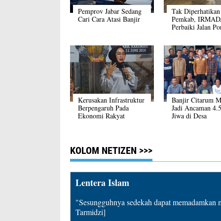
Pemprov Jabar Sedang
Tak Diperhatikan
Cari Cara Atasi Banjir
Pemkab, IRMA
Perbaiki Jalan Po
Desa
Kerusakan Infrastruktur
Banjir Citarum M
Berpengaruh Pada
Jadi Ancaman 4.
Ekonomi Rakyat
Jiwa di Desa
Telukbuyung
KOLOM NETIZEN >>>
Lentera Islam
"Sesungguhnya sedekah dapat memadamkan mu
Tarmidzi]