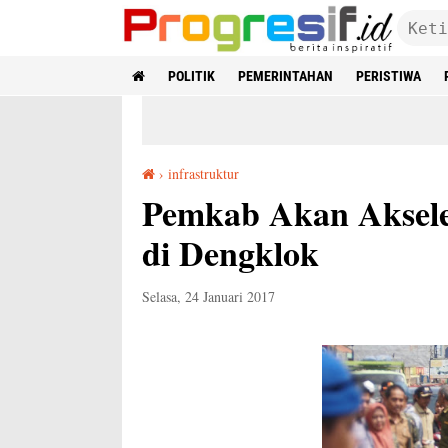
POLITIK
PEMERINTAHAN
PERISTIWA
›
infrastruktur
Pemkab Akan Akselerasi Perbaikan Jalan Provinsi di Dengklok
Pemkab Akan Akseler
di Dengklok
Selasa, 24 Januari 2017