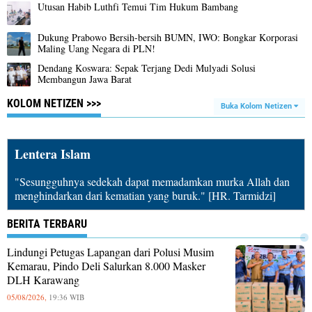
Utusan Habib Luthfi Temui Tim Hukum Bambang
Dukung Prabowo Bersih-bersih BUMN, IWO: Bongkar Korporasi
Maling Uang Negara di PLN!
Dendang Koswara: Sepak Terjang Dedi Mulyadi Solusi
Membangun Jawa Barat
KOLOM NETIZEN >>>
Buka Kolom Netizen
Lentera Islam
"Sesungguhnya sedekah dapat memadamkan murka Allah dan
menghindarkan dari kematian yang buruk." [HR. Tarmidzi]
BERITA TERBARU
Lindungi Petugas Lapangan dari Polusi Musim
Kemarau, Pindo Deli Salurkan 8.000 Masker
DLH Karawang
05/08/2026,
19:36 WIB