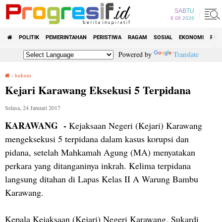
SABTU
8 08 2026
POLITIK
PEMERINTAHAN
PERISTIWA
RAGAM
SOSIAL
EKONOMI
PEN
Powered by
Translate
›
hukum
Kejari Karawang Eksekusi 5 Terpidana
Kejari Karawang Eksekusi 5 Terpidana
Selasa, 24 Januari 2017
KARAWANG -
Kejaksaan Negeri (Kejari) Karawang
mengeksekusi 5 terpidana dalam kasus korupsi dan
pidana, setelah Mahkamah Agung (MA) menyatakan
perkara yang ditanganinya inkrah. Kelima terpidana
langsung ditahan di Lapas Kelas II A Warung Bambu
Karawang.
Kepala Kejaksaan (Kejari) Negeri Karawang, Sukardi