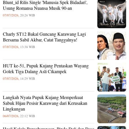
Blunt_id Rilis Single 'Manusia Spek Bidadari',
Usung Romansa Nuansa Musik 90-an
07/07/2026,
20:26 WIB
Charly ST12 Bakal Guncang Karawang Lagi
Bersama Sabil Akbar, Catat Tanggalnya!
07/07/2026,
13:38 WIB
HUT ke-51, Pupuk Kujang Pentaskan Wayang
Golek Tiga Dalang Asli Cikampek
07/07/2026,
14:29 WIB
Langkah Nyata Pupuk Kujang Memperkuat
Sabuk Hijau Pesisir Karawang dari Kerusakan
Lingkungan
06/07/2026,
22:12 WIB
Hasil Kelola Penyeberangan, Pindo Deli dan Desa