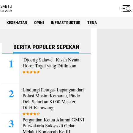
SABTU
 08 2026
KESEHATAN
OPINI
INFRASTRUKTUR
TENAGA KERJA
SPORT
BERITA POPULER SEPEKAN
'Djoerig Salawe', Kisah Nyata
Horor Togel yang Difilmkan
Lindungi Petugas Lapangan dari
Polusi Musim Kemarau, Pindo
Deli Salurkan 8.000 Masker
DLH Karawang
Pergantian Ketua Alumni GMNI
Purwakarta Sukses di Gelar
Melalui Konfercab Ke III