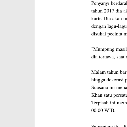
Penyanyi berdara
tahun 2017 dia a
karir. Dia akan 
dengan lagu-lagu
disukai pecinta m
"Mumpung masih 
dia tertawa, saa
Malam tahun bar
hingga dekorasi 
Suasana ini men
Khan satu persat
Terpisah ini mem
00.00 WIB.
Sementara itu, d