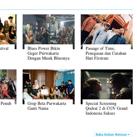
tival
Blues Power Bikin
Passage of Time,
Geger Purwakarta
Penegasan dan Curahan
Dengan Musik Bluesnya
Hati Firstrate
Menghadapi Lika-liku
Hidup
 Penuh
Grup Bela Purwakarta
Special Screening
Ganti Nama
Qodrat 2 di CGV Grand
Indonesia Sukses
Buka Kolom Netizen