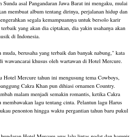
h Sunda asal Pangandaran Jawa Barat ini mengaku, mulai
kan membuat album tentang dirinya, perjalanan hidup dan
mengerahkan segala kemampuannya untuk bersolo karir
 terbaik yang akan dia ciptakan, dia yakin usahanya akan
usik di Indonesia.
muda, berusaha yang terbaik dan banyak nabung," kata
t di wawancarai khusus oleh wartawan di Hotel Mercure.
u Hotel Mercure tahun ini mengusung tema Cowboys,
panggung Cakra Khan pun dihiasi ornamen Country.
ambah malam menjadi semakin romantis, ketika Cakra
u membawakan lagu tentang cinta. Pelantun lagu Harus
ukau penonton hingga waktu pergantian tahun baru pukul
i bundaran Hotel Mercure arus lalu lintas padat dan hampir