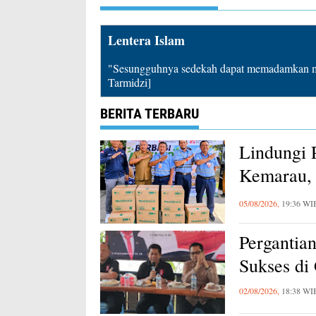
Lentera Islam
"Sesungguhnya sedekah dapat memadamkan mu
Tarmidzi]
BERITA TERBARU
Lindungi 
Kemarau, 
Karawang
05/08/2026,
19:36 WI
Pergantia
Sukses di
02/08/2026,
18:38 WI