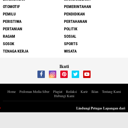
OTOMOTIF
PEMERINTAHAN
PEMILU
PENDIDIKAN
PERISTIWA
PERTAHANAN
PERTANIAN
POLITIK
RAGAM
SOSIAL
SOSOK
SPORTS
TENAGA KERJA
WISATA
Ikuti
Home
Pedoman Media Siber
Plagiat
Redaksi
Karir
Iklan
Tentang Kami
Hubungi Kami
Copyright ©
2026 Berita Inspiratif Progresif.id by ApoedCyber
Lindungi Petugas Lapangan dari Pol