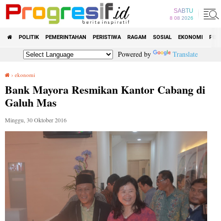
SABTU
8 08 2026
POLITIK
PEMERINTAHAN
PERISTIWA
RAGAM
SOSIAL
EKONOMI
PEN
Powered by
Translate
›
ekonomi
Bank Mayora Resmikan Kantor Cabang di Galuh Mas
Bank Mayora Resmikan Kantor Cabang di
Galuh Mas
Minggu, 30 Oktober 2016