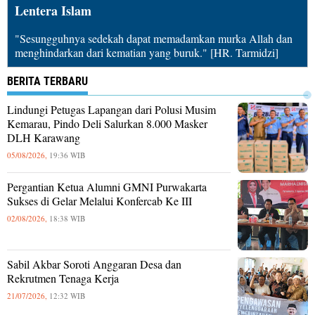
Lentera Islam
"Sesungguhnya sedekah dapat memadamkan murka Allah dan
menghindarkan dari kematian yang buruk." [HR. Tarmidzi]
BERITA TERBARU
Lindungi Petugas Lapangan dari Polusi Musim
Kemarau, Pindo Deli Salurkan 8.000 Masker
DLH Karawang
05/08/2026,
19:36 WIB
Pergantian Ketua Alumni GMNI Purwakarta
Sukses di Gelar Melalui Konfercab Ke III
02/08/2026,
18:38 WIB
Sabil Akbar Soroti Anggaran Desa dan
Rekrutmen Tenaga Kerja
21/07/2026,
12:32 WIB