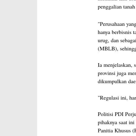
penggalian tanah
"Perusahaan yang
hanya berbisnis ta
urug, dan sebaga
(MBLB), sehingga
Ia menjelaskan, 
provinsi juga me
dikumpulkan daer
"Regulasi ini, ha
Politisi PDI Per
pihaknya saat i
Panitia Khusus (