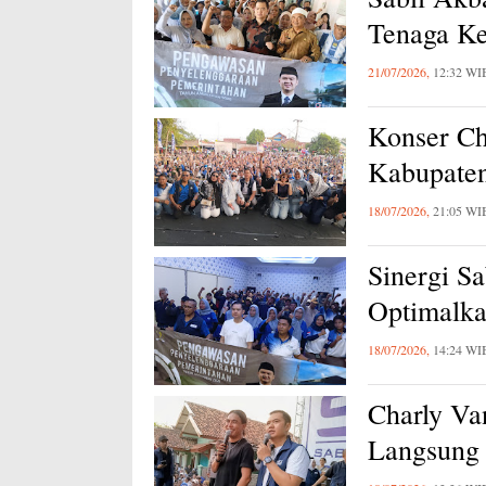
Tenaga Ke
21/07/2026,
12:32 WI
Konser Ch
Kabupaten
18/07/2026,
21:05 WI
Sinergi Sa
Optimalka
18/07/2026,
14:24 WI
Charly Va
Langsung 