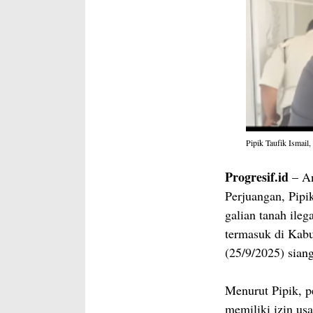
Pipik Taufik Ismail
Progresif.id
– An
Perjuangan, Pipi
galian tanah ileg
termasuk di Kab
(25/9/2025) siang
Menurut Pipik, p
memiliki izin usa