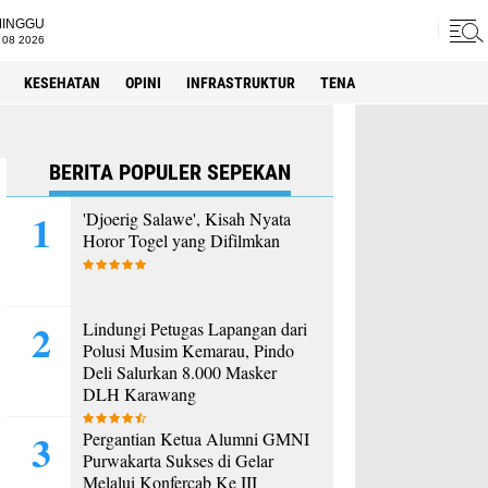
MINGGU
 08 2026
KESEHATAN
OPINI
INFRASTRUKTUR
TENAGA KERJA
SPORT
BERITA POPULER SEPEKAN
'Djoerig Salawe', Kisah Nyata
Horor Togel yang Difilmkan
Lindungi Petugas Lapangan dari
Polusi Musim Kemarau, Pindo
Deli Salurkan 8.000 Masker
DLH Karawang
Pergantian Ketua Alumni GMNI
Purwakarta Sukses di Gelar
Melalui Konfercab Ke III