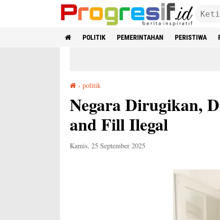
POLITIK
PEMERINTAHAN
PERISTIWA
›
politik
Negara Dirugikan, DPRD Jabar Tegas Soal Cut and Fill Ilegal
Negara Dirugikan, 
and Fill Ilegal
Kamis, 25 September 2025