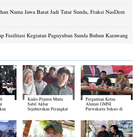
han Nama Jawa Barat Jadi Tatar Sunda, Fraksi NasDem
ap Fasilitasi Kegiatan Paguyuban Sunda Buhun Karawang
ab
Kades Pejaten Minta
Pergantian Ketua
at
Sabil Akbar
Alumni GMNI
nkan
Sejahterakan Perangkat
Purwakarta Sukses di
Rutin
Desanya
Gelar Melalui
Konfercab Ke III