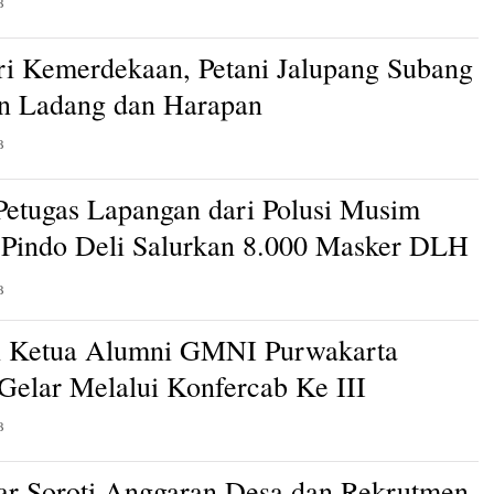
B
ri Kemerdekaan, Petani Jalupang Subang
n Ladang dan Harapan
B
Petugas Lapangan dari Polusi Musim
Pindo Deli Salurkan 8.000 Masker DLH
B
n Ketua Alumni GMNI Purwakarta
 Gelar Melalui Konfercab Ke III
B
ar Soroti Anggaran Desa dan Rekrutmen