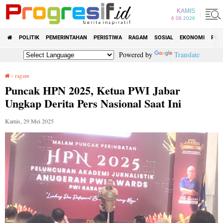
KAMIS
6 08 2026
POLITIK
PEMERINTAHAN
PERISTIWA
RAGAM
SOSIAL
EKONOMI
PEN
Powered by
Translate
›
ragam
Puncak HPN 2025, Ketua PWI Jabar Ungkap Derita Pers Nasional Saat Ini
Puncak HPN 2025, Ketua PWI Jabar
Ungkap Derita Pers Nasional Saat Ini
Kamis, 29 Mei 2025