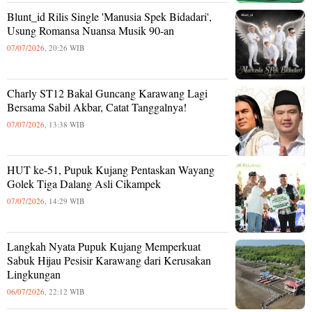
Blunt_id Rilis Single 'Manusia Spek Bidadari',
Usung Romansa Nuansa Musik 90-an
07/07/2026,
20:26 WIB
Charly ST12 Bakal Guncang Karawang Lagi
Bersama Sabil Akbar, Catat Tanggalnya!
07/07/2026,
13:38 WIB
HUT ke-51, Pupuk Kujang Pentaskan Wayang
Golek Tiga Dalang Asli Cikampek
07/07/2026,
14:29 WIB
Langkah Nyata Pupuk Kujang Memperkuat
Sabuk Hijau Pesisir Karawang dari Kerusakan
Lingkungan
06/07/2026,
22:12 WIB